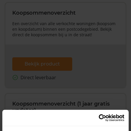
Koopsommenoverzicht
Een overzicht van alle verkochte woningen (koopsom
en koopdatum) binnen een postcodegebied. Bekijk
direct de koopsommen bij u in de straat!
Bekijk product
Direct leverbaar
Koopsommenoverzicht (1 jaar gratis
updates)
Inclusief 1 jaar gratis updates
Een overzicht van alle verkochte woningen (koopsom