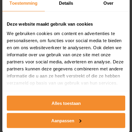
Toestemming
Details
Over
en koopdatum) binnen een postcodegebied. Dit
inclusief een jaar lang gratis updates van nieuwe
koopsommen.
Deze website maakt gebruik van cookies
We gebruiken cookies om content en advertenties te
personaliseren, om functies voor social media te bieden
Bekijk product
en om ons websiteverkeer te analyseren. Ook delen we
informatie over uw gebruik van onze site met onze
Direct leverbaar
partners voor social media, adverteren en analyse. Deze
partners kunnen deze gegevens combineren met andere
informatie die u aan ze heeft verstrekt of die ze hebben
verzameld op basis van uw gebruik van hun services.
Kadastrale kaart pakket
Alleen globale ligging perceel
Alles toestaan
Een uitgebreid overzicht van het perceel en
omliggende percelen met de kadastrale erfgrenzen,
dit inclusief de luchtfoto!
Aanpassen