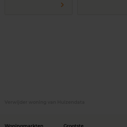
Verwijder woning van Huizendata
Woningmarkten
Grootste