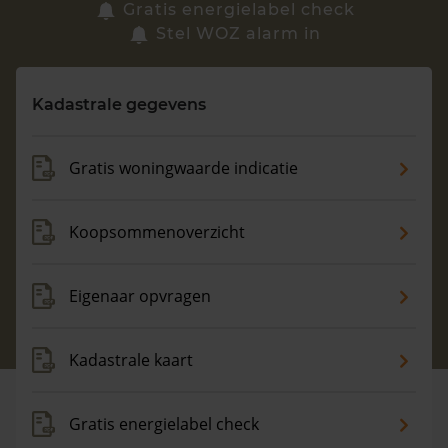
Zoek een woning
Gratis energielabel check
Stel WOZ alarm in
Vragen? Neem contact met ons op
Kadastrale gegevens
088 220 4200
Maandag t/m vrijdag - 08:00 -18:00
Gratis woningwaarde indicatie
Koopsommenoverzicht
Eigenaar opvragen
Kadastrale kaart
Gratis energielabel check