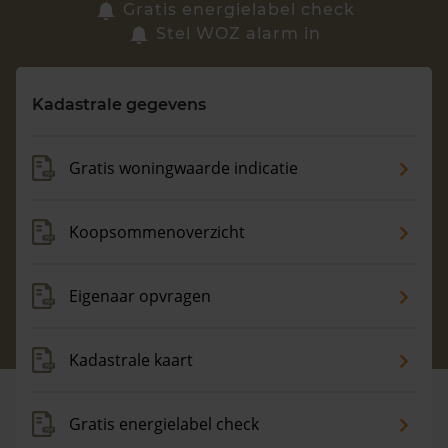
Zoek een woning
Gratis energielabel check
Stel WOZ alarm in
Vragen? Neem contact met ons op
Kadastrale gegevens
088 220 4200
Maandag t/m vrijdag - 08:00 -18:00
Gratis woningwaarde indicatie
Koopsommenoverzicht
Eigenaar opvragen
Kadastrale kaart
Gratis energielabel check