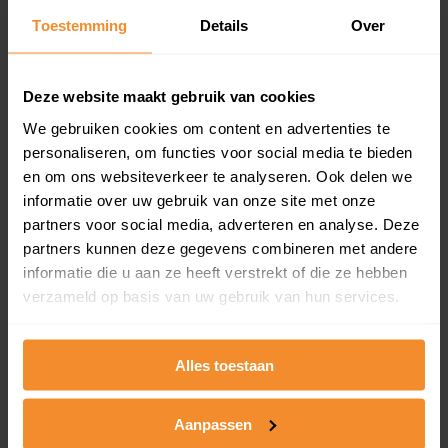
Toestemming
Details
Over
Een overzicht van alle verkochte woningen (koopsom
en koopdatum) binnen een postcodegebied. Dit
inclusief een jaar lang gratis updates van nieuwe
koopsommen.
Deze website maakt gebruik van cookies
We gebruiken cookies om content en advertenties te
personaliseren, om functies voor social media te bieden
en om ons websiteverkeer te analyseren. Ook delen we
Bekijk product
informatie over uw gebruik van onze site met onze
partners voor social media, adverteren en analyse. Deze
Direct leverbaar
partners kunnen deze gegevens combineren met andere
informatie die u aan ze heeft verstrekt of die ze hebben
verzameld op basis van uw gebruik van hun services.
Kadastrale kaart pakket
Alleen globale ligging perceel
Alles toestaan
Een uitgebreid overzicht van het perceel en
omliggende percelen met de kadastrale erfgrenzen,
Aanpassen
dit inclusief de luchtfoto!