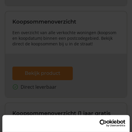
Koopsommenoverzicht
Een overzicht van alle verkochte woningen (koopsom
en koopdatum) binnen een postcodegebied. Bekijk
direct de koopsommen bij u in de straat!
Bekijk product
Direct leverbaar
Koopsommenoverzicht (1 jaar gratis
updates)
Inclusief 1 jaar gratis updates