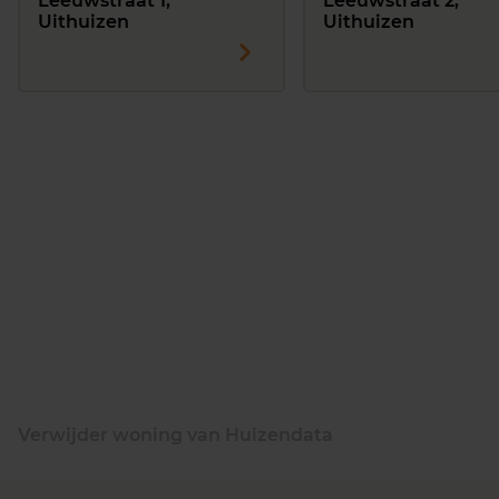
Leeuwstraat 1,
Leeuwstraat 2,
Uithuizen
Uithuizen
Verwijder woning van Huizendata