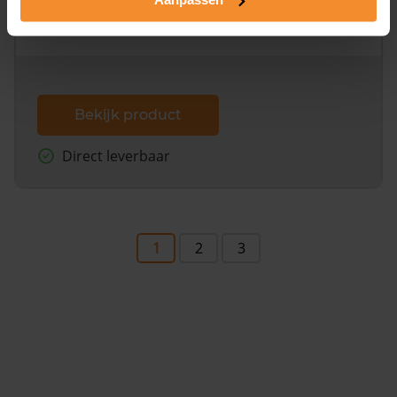
omliggende percelen met de kadastrale erfgrenzen,
dit inclusief de luchtfoto!
Bekijk product
Direct leverbaar
1
2
3