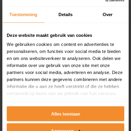
updates)
Inclusief 1 jaar gratis updates
Toestemming
Details
Over
Een overzicht van alle verkochte woningen (koopsom
en koopdatum) binnen een postcodegebied. Dit
inclusief een jaar lang gratis updates van nieuwe
Deze website maakt gebruik van cookies
koopsommen.
We gebruiken cookies om content en advertenties te
personaliseren, om functies voor social media te bieden
en om ons websiteverkeer te analyseren. Ook delen we
informatie over uw gebruik van onze site met onze
Bekijk product
partners voor social media, adverteren en analyse. Deze
partners kunnen deze gegevens combineren met andere
Direct leverbaar
informatie die u aan ze heeft verstrekt of die ze hebben
verzameld op basis van uw gebruik van hun services.
Kadastrale kaart pakket
Alles toestaan
Alleen globale ligging perceel
Een uitgebreid overzicht van het perceel en
Aanpassen