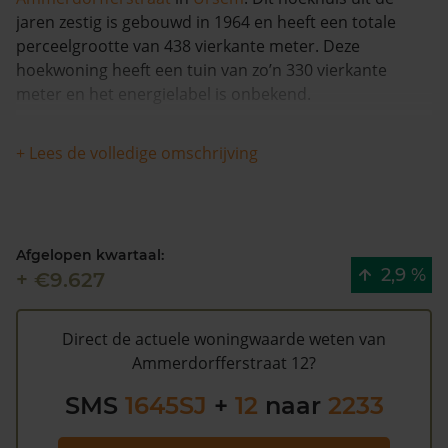
jaren zestig is gebouwd in 1964 en heeft een totale
perceelgrootte van 438 vierkante meter. Deze
hoekwoning heeft een tuin van zo’n 330 vierkante
meter en het energielabel is onbekend.
Deze woning heeft geen herleidbare
+ Lees de volledige omschrijving
koopsominformatie en is met meer dan 12% in waarde
gestegen in de afgelopen 12 maanden. De woning is
sinds 1993 waarschijnlijk niet meer verkocht.
Afgelopen kwartaal:
De gemeentelijke WOZ waarde van
2,9 %
+ €9.627
Ammerdorfferstraat 12 is €259.000 (2020). Volgens
Kadasterdata is de kans laag dat deze waarde te hoog
is en dat er bespaard zou kunnen worden op de
Direct de actuele woningwaarde weten van
gemeentelijke belastingen. Met het
gratis WOZ alarm
Ammerdorfferstraat 12?
bent u elk jaar op de hoogte van uw laatste WOZ
SMS
1645SJ
+
12
naar
2233
waarde en kansen op besparing. Schrijf u
hier
gratis in.