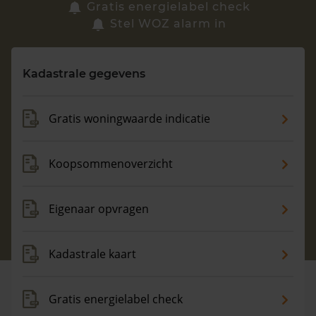
Zoek een woning
Gratis energielabel check
Stel WOZ alarm in
Vragen? Neem contact met ons op
Kadastrale gegevens
088 220 4200
Maandag t/m vrijdag - 08:00 -18:00
Gratis woningwaarde indicatie
Koopsommenoverzicht
Eigenaar opvragen
Kadastrale kaart
Gratis energielabel check