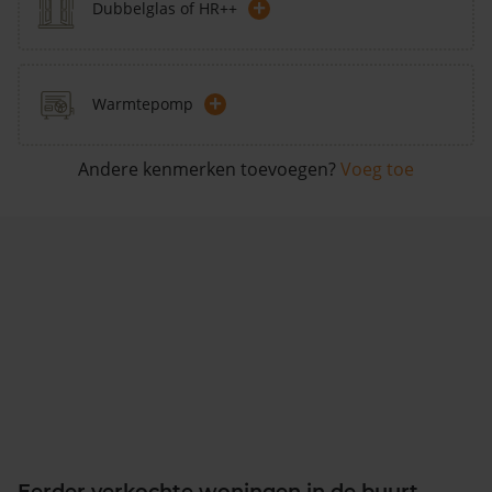
+
Dubbelglas of HR++
+
Warmtepomp
Andere kenmerken toevoegen?
Voeg toe
Eerder verkochte woningen in de buurt