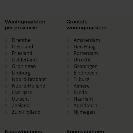
Woningmarkten
Grootste
per provincie
woningmarkten
Drenthe
Amsterdam
Flevoland
Den Haag
Friesland
Rotterdam
Gelderland
Utrecht
Groningen
Groningen
Limburg
Eindhoven
Noord-Brabant
Tilburg
Noord-Holland
Almere
Overijssel
Breda
Utrecht
Haarlem
Zeeland
Apeldoorn
Zuid-Holland
Nijmegen
Koopwoningen
Koopwoningen