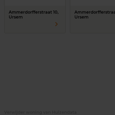
Ammerdorfferstraat 10,
Ammerdorfferstraat
Ursem
Ursem
Verwijder woning van Huizendata