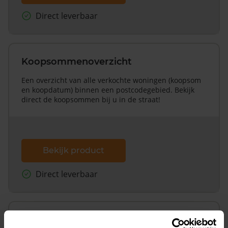
Direct leverbaar
Koopsommenoverzicht
Een overzicht van alle verkochte woningen (koopsom
en koopdatum) binnen een postcodegebied. Bekijk
direct de koopsommen bij u in de straat!
Bekijk product
Direct leverbaar
Koopsommenoverzicht (1 jaar gratis