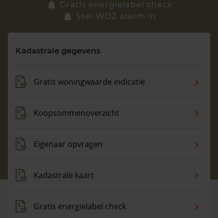
Zoek een woning
Gratis energielabel check
Stel WOZ alarm in
Vragen? Neem contact met ons op
Kadastrale gegevens
088 220 4200
Maandag t/m vrijdag - 08:00 -18:00
Gratis woningwaarde indicatie
Koopsommenoverzicht
Eigenaar opvragen
Kadastrale kaart
Gratis energielabel check