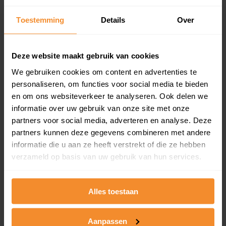
updates)
Inclusief 1 jaar gratis updates
Toestemming
Details
Over
Een overzicht van alle verkochte woningen (koopsom
en koopdatum) binnen een postcodegebied. Dit
Deze website maakt gebruik van cookies
inclusief een jaar lang gratis updates van nieuwe
koopsommen.
We gebruiken cookies om content en advertenties te
personaliseren, om functies voor social media te bieden
en om ons websiteverkeer te analyseren. Ook delen we
informatie over uw gebruik van onze site met onze
Bekijk product
partners voor social media, adverteren en analyse. Deze
partners kunnen deze gegevens combineren met andere
Direct leverbaar
informatie die u aan ze heeft verstrekt of die ze hebben
verzameld op basis van uw gebruik van hun services.
Kadastrale kaart pakket
Alles toestaan
Alleen globale ligging perceel
Aanpassen
Een uitgebreid overzicht van het perceel en