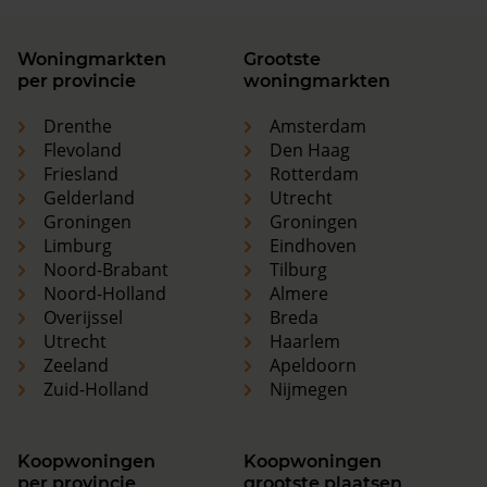
Woningmarkten
Grootste
per provincie
woningmarkten
Drenthe
Amsterdam
Flevoland
Den Haag
Friesland
Rotterdam
Gelderland
Utrecht
Groningen
Groningen
Limburg
Eindhoven
Noord-Brabant
Tilburg
Noord-Holland
Almere
Overijssel
Breda
Utrecht
Haarlem
Zeeland
Apeldoorn
Zuid-Holland
Nijmegen
Koopwoningen
Koopwoningen
per provincie
grootste plaatsen