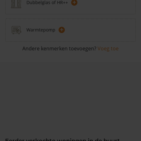
+
Dubbelglas of HR++
+
Warmtepomp
Andere kenmerken toevoegen?
Voeg toe
Eerder verkochte woningen in de buurt