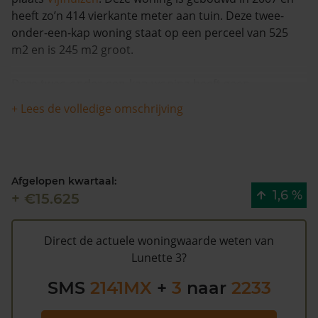
heeft zo’n 414 vierkante meter aan tuin. Deze twee-
onder-een-kap woning staat op een perceel van 525
m2 en is 245 m2 groot.
Deze twee-onder-een-kap woning heeft geen
herleidbare koopsominformatie en is met meer dan
+ Lees de volledige omschrijving
10% in waarde gestegen in de afgelopen 12 maanden.
Waarschijnlijk is deze woning sinds 1993 niet meer
verkocht.
Afgelopen kwartaal:
Lunette 3 heeft volgens de gemeente
1,6 %
+ €15.625
Haarlemmermeer een WOZ waarde van €854.000
(2020). Volgens Kadasterdata is de kans laag dat deze
waarde te hoog is en dat er bespaard zou kunnen
Direct de actuele woningwaarde weten van
worden op de gemeentelijke belastingen. Met het
Lunette 3?
gratis WOZ alarm
bent u elk jaar op de hoogte van uw
SMS
2141MX
+
3
naar
2233
laatste WOZ waarde en kansen op besparing. Schrijf u
hier
gratis in.