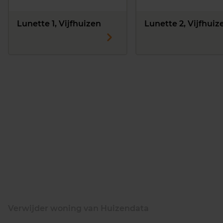
Lunette 1, Vijfhuizen
Lunette 2, Vijfhuiz
Verwijder woning van Huizendata