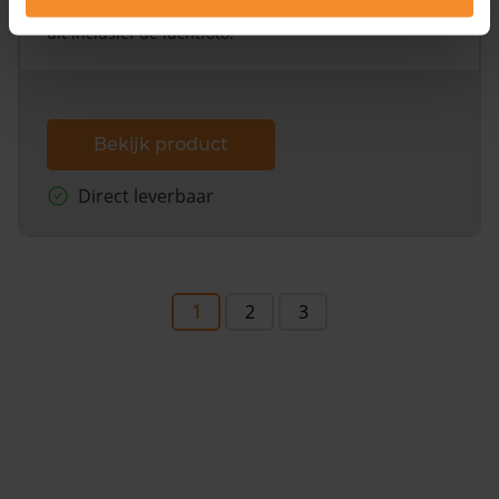
omliggende percelen met de kadastrale erfgrenzen,
dit inclusief de luchtfoto!
Bekijk product
Direct leverbaar
1
2
3