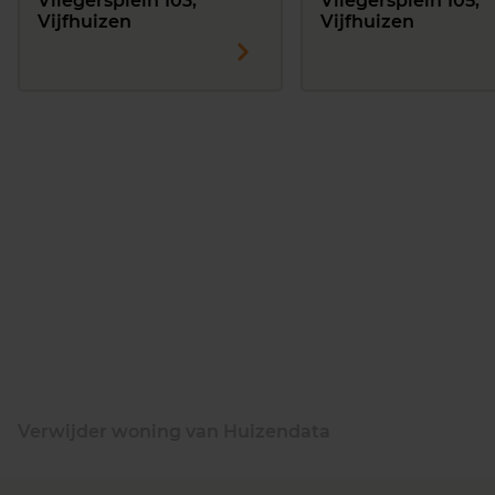
Vliegersplein 103,
Vliegersplein 105,
Vijfhuizen
Vijfhuizen
Verwijder woning van Huizendata