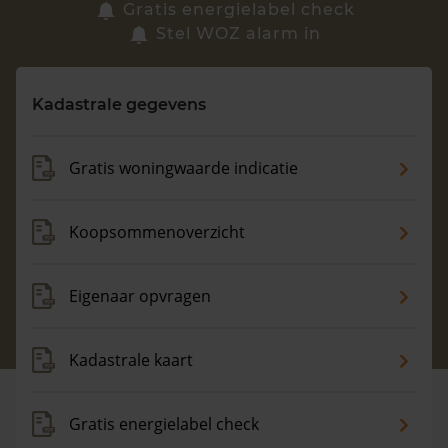
Zoek een woning
Gratis energielabel check
Stel WOZ alarm in
Vragen? Neem contact met ons op
Kadastrale gegevens
088 220 4200
Maandag t/m vrijdag - 08:00 -18:00
Gratis woningwaarde indicatie
Koopsommenoverzicht
Eigenaar opvragen
Kadastrale kaart
Gratis energielabel check