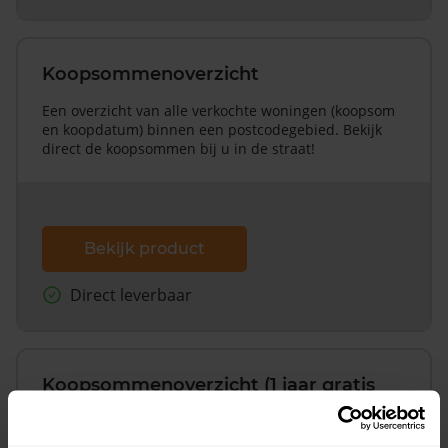
Koopsommenoverzicht
Een overzicht van alle verkochte woningen (koopsom
en koopdatum) binnen een postcodegebied. Bekijk
direct de koopsommen bij u in de straat!
Bekijk product
Direct leverbaar
Koopsommenoverzicht (1 jaar gratis
updates)
Inclusief 1 jaar gratis updates