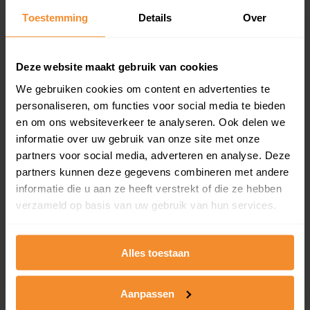
Toestemming
Details
Over
Een overzicht van alle verkochte woningen (koopsom
en koopdatum) binnen een postcodegebied. Dit
inclusief een jaar lang gratis updates van nieuwe
koopsommen.
Deze website maakt gebruik van cookies
We gebruiken cookies om content en advertenties te
personaliseren, om functies voor social media te bieden
en om ons websiteverkeer te analyseren. Ook delen we
Bekijk product
informatie over uw gebruik van onze site met onze
partners voor social media, adverteren en analyse. Deze
Direct leverbaar
partners kunnen deze gegevens combineren met andere
informatie die u aan ze heeft verstrekt of die ze hebben
verzameld op basis van uw gebruik van hun services.
Kadastrale kaart pakket
Alleen globale ligging perceel
Alles toestaan
Een uitgebreid overzicht van het perceel en
omliggende percelen met de kadastrale erfgrenzen,
Aanpassen
dit inclusief de luchtfoto!