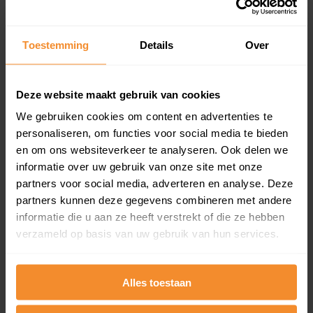
Koopsommenoverzicht (1 jaar gratis
updates)
Toestemming
Details
Over
Inclusief 1 jaar gratis updates
Een overzicht van alle verkochte woningen (koopsom
en koopdatum) binnen een postcodegebied. Dit
Deze website maakt gebruik van cookies
inclusief een jaar lang gratis updates van nieuwe
koopsommen.
We gebruiken cookies om content en advertenties te
personaliseren, om functies voor social media te bieden
en om ons websiteverkeer te analyseren. Ook delen we
informatie over uw gebruik van onze site met onze
partners voor social media, adverteren en analyse. Deze
Bekijk product
partners kunnen deze gegevens combineren met andere
Direct leverbaar
informatie die u aan ze heeft verstrekt of die ze hebben
verzameld op basis van uw gebruik van hun services.
Kadastrale kaart pakket
Alles toestaan
Alleen globale ligging perceel