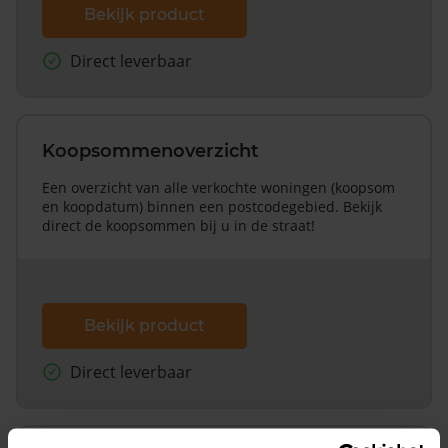
Bekijk product
Direct leverbaar
Koopsommenoverzicht
Een overzicht van alle verkochte woningen (koopsom
en koopdatum) binnen een postcodegebied. Bekijk
direct de koopsommen bij u in de straat!
Bekijk product
Direct leverbaar