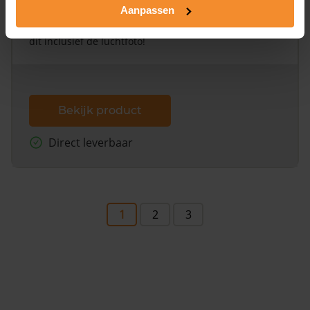
Aanpassen
Een uitgebreid overzicht van het perceel en
omliggende percelen met de kadastrale erfgrenzen,
dit inclusief de luchtfoto!
Bekijk product
Direct leverbaar
1
2
3