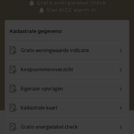
Zoek een woning
Gratis energielabel check
Stel WOZ alarm in
Vragen? Neem contact met ons op
Kadastrale gegevens
088 220 4200
Maandag t/m vrijdag - 08:00 -18:00
Gratis woningwaarde indicatie
Koopsommenoverzicht
Eigenaar opvragen
Kadastrale kaart
Gratis energielabel check