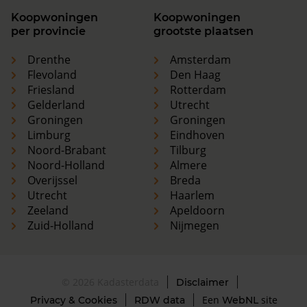
Koopwoningen
Koopwoningen
per provincie
grootste plaatsen
Drenthe
Amsterdam
Flevoland
Den Haag
Friesland
Rotterdam
Gelderland
Utrecht
Groningen
Groningen
Limburg
Eindhoven
Noord-Brabant
Tilburg
Noord-Holland
Almere
Overijssel
Breda
Utrecht
Haarlem
Zeeland
Apeldoorn
Zuid-Holland
Nijmegen
© 2026 Kadasterdata
Disclaimer
Een
site
Privacy & Cookies
RDW data
WebNL