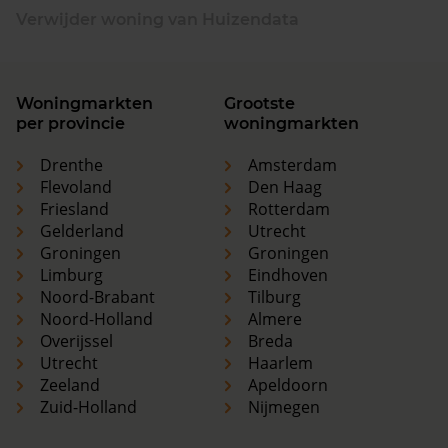
Verwijder woning van Huizendata
Woningmarkten
Grootste
per provincie
woningmarkten
Drenthe
Amsterdam
Flevoland
Den Haag
Friesland
Rotterdam
Gelderland
Utrecht
Groningen
Groningen
Limburg
Eindhoven
Noord-Brabant
Tilburg
Noord-Holland
Almere
Overijssel
Breda
Utrecht
Haarlem
Zeeland
Apeldoorn
Zuid-Holland
Nijmegen