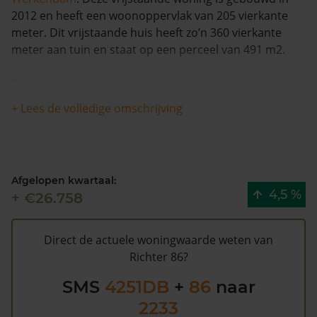
2012 en heeft een woonoppervlak van 205 vierkante
meter. Dit vrijstaande huis heeft zo’n 360 vierkante
meter aan tuin en staat op een perceel van 491 m2.
Dit huis heeft geen herleidbare koopsominformatie en
is in de afgelopen 12 maanden met meer dan 3% in
+ Lees de volledige omschrijving
waarde verminderd. Waarschijnlijk is deze woning
sinds 1993 niet meer verkocht.
Richter 86 heeft volgens de gemeente Altena een WOZ
Afgelopen kwartaal:
waarde van €657.000 (2020). Volgens Kadasterdata is
4,5 %
+ €26.758
de kans hoog dat deze waarde te hoog is en dat er
bespaard zou kunnen worden op de gemeentelijke
belastingen. Met het
gratis WOZ alarm
bent u elk jaar
Direct de actuele woningwaarde weten van
op de hoogte van uw laatste WOZ waarde en kansen
Richter 86?
op besparing. Schrijf u
hier
gratis in.
SMS
4251DB
+
86
naar
2233