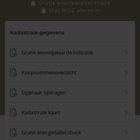
Zoek een woning
Gratis energielabel check
Stel WOZ alarm in
Vragen? Neem contact met ons op
Kadastrale gegevens
088 220 4200
Maandag t/m vrijdag - 08:00 -18:00
Gratis woningwaarde indicatie
Koopsommenoverzicht
Eigenaar opvragen
Kadastrale kaart
Gratis energielabel check