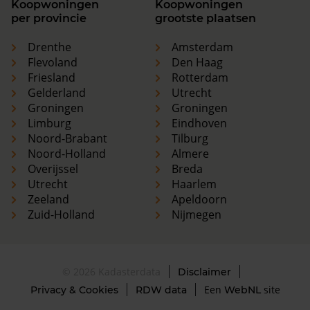
Koopwoningen
Koopwoningen
per provincie
grootste plaatsen
Drenthe
Amsterdam
Flevoland
Den Haag
Friesland
Rotterdam
Gelderland
Utrecht
Groningen
Groningen
Limburg
Eindhoven
Noord-Brabant
Tilburg
Noord-Holland
Almere
Overijssel
Breda
Utrecht
Haarlem
Zeeland
Apeldoorn
Zuid-Holland
Nijmegen
© 2026 Kadasterdata
Disclaimer
Een
site
Privacy & Cookies
RDW data
WebNL