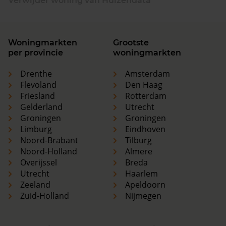
Verwijder woning van Huizendata
Woningmarkten
Grootste
per provincie
woningmarkten
Drenthe
Amsterdam
Flevoland
Den Haag
Friesland
Rotterdam
Gelderland
Utrecht
Groningen
Groningen
Limburg
Eindhoven
Noord-Brabant
Tilburg
Noord-Holland
Almere
Overijssel
Breda
Utrecht
Haarlem
Zeeland
Apeldoorn
Zuid-Holland
Nijmegen