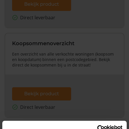
Bekijk product
Direct leverbaar
Koopsommenoverzicht
Een overzicht van alle verkochte woningen (koopsom
en koopdatum) binnen een postcodegebied. Bekijk
direct de koopsommen bij u in de straat!
Bekijk product
Direct leverbaar