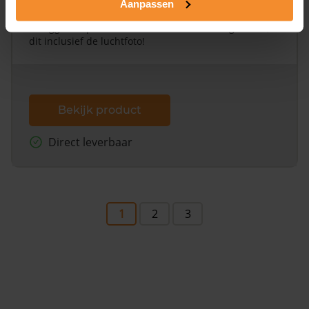
Aanpassen
Een uitgebreid overzicht van het perceel en
omliggende percelen met de kadastrale erfgrenzen,
dit inclusief de luchtfoto!
Bekijk product
Direct leverbaar
1
2
3