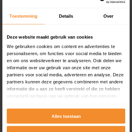
Koopsommenoverzicht (1 jaar gratis
updates)
Toestemming
Details
Over
Inclusief 1 jaar gratis updates
Een overzicht van alle verkochte woningen (koopsom
en koopdatum) binnen een postcodegebied. Dit
Deze website maakt gebruik van cookies
inclusief een jaar lang gratis updates van nieuwe
We gebruiken cookies om content en advertenties te
koopsommen.
personaliseren, om functies voor social media te bieden
en om ons websiteverkeer te analyseren. Ook delen we
informatie over uw gebruik van onze site met onze
partners voor social media, adverteren en analyse. Deze
Bekijk product
partners kunnen deze gegevens combineren met andere
informatie die u aan ze heeft verstrekt of die ze hebben
Direct leverbaar
verzameld op basis van uw gebruik van hun services.
Alles toestaan
Kadastrale kaart pakket
Alleen globale ligging perceel