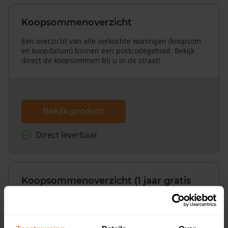
Koopsommenoverzicht
Een overzicht van alle verkochte woningen (koopsom
en koopdatum) binnen een postcodegebied. Bekijk
direct de koopsommen bij u in de straat!
Bekijk product
Direct leverbaar
Koopsommenoverzicht (1 jaar gratis
updates)
Inclusief 1 jaar gratis updates
Een overzicht van alle verkochte woningen (koopsom