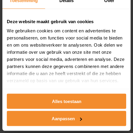
Toestemming
Details
Over
en koopdatum) binnen een postcodegebied. Dit
inclusief een jaar lang gratis updates van nieuwe
koopsommen.
Deze website maakt gebruik van cookies
We gebruiken cookies om content en advertenties te
personaliseren, om functies voor social media te bieden
en om ons websiteverkeer te analyseren. Ook delen we
Bekijk product
informatie over uw gebruik van onze site met onze
partners voor social media, adverteren en analyse. Deze
Direct leverbaar
partners kunnen deze gegevens combineren met andere
informatie die u aan ze heeft verstrekt of die ze hebben
verzameld op basis van uw gebruik van hun services.
Kadastrale kaart pakket
Alleen globale ligging perceel
Alles toestaan
Een uitgebreid overzicht van het perceel en
omliggende percelen met de kadastrale erfgrenzen,
Aanpassen
dit inclusief de luchtfoto!