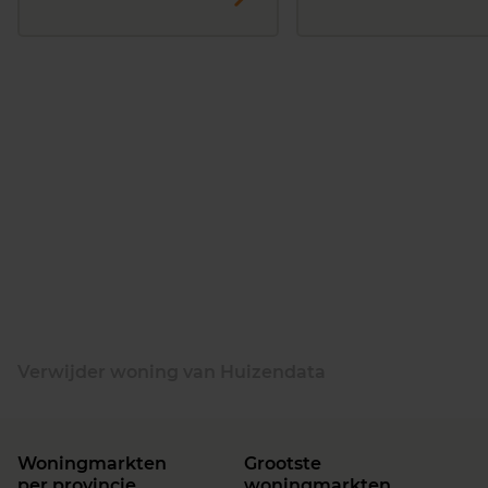
Verwijder woning van Huizendata
Woningmarkten
Grootste
per provincie
woningmarkten