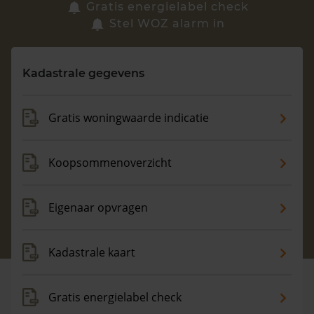
Zoek een woning
Gratis energielabel check
Stel WOZ alarm in
Vragen? Neem contact met ons op
Kadastrale gegevens
088 220 4200
Maandag t/m vrijdag - 08:00 -18:00
Gratis woningwaarde indicatie
Koopsommenoverzicht
Eigenaar opvragen
Kadastrale kaart
Gratis energielabel check