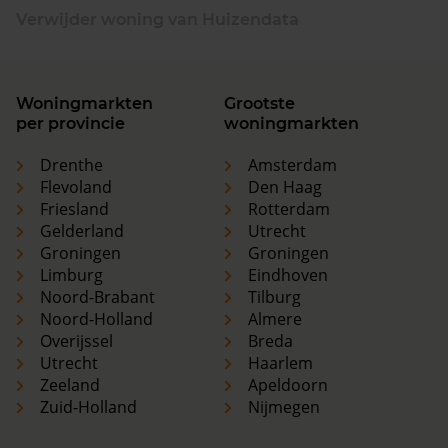
Verwijder woning van Huizendata
Woningmarkten
Grootste
per provincie
woningmarkten
Drenthe
Amsterdam
Flevoland
Den Haag
Friesland
Rotterdam
Gelderland
Utrecht
Groningen
Groningen
Limburg
Eindhoven
Noord-Brabant
Tilburg
Noord-Holland
Almere
Overijssel
Breda
Utrecht
Haarlem
Zeeland
Apeldoorn
Zuid-Holland
Nijmegen