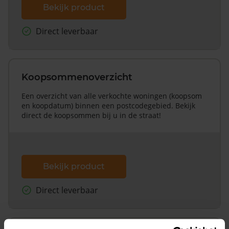
Bekijk product
Direct leverbaar
Koopsommenoverzicht
Een overzicht van alle verkochte woningen (koopsom
en koopdatum) binnen een postcodegebied. Bekijk
direct de koopsommen bij u in de straat!
Bekijk product
Direct leverbaar