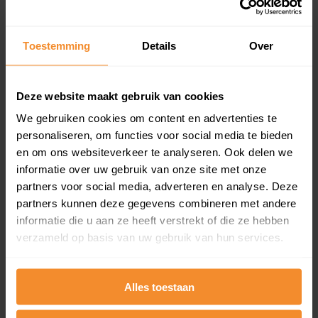
Koopsommenoverzicht (1 jaar gratis
updates)
Toestemming
Details
Over
Inclusief 1 jaar gratis updates
Een overzicht van alle verkochte woningen (koopsom
en koopdatum) binnen een postcodegebied. Dit
Deze website maakt gebruik van cookies
inclusief een jaar lang gratis updates van nieuwe
koopsommen.
We gebruiken cookies om content en advertenties te
personaliseren, om functies voor social media te bieden
en om ons websiteverkeer te analyseren. Ook delen we
informatie over uw gebruik van onze site met onze
partners voor social media, adverteren en analyse. Deze
Bekijk product
partners kunnen deze gegevens combineren met andere
Direct leverbaar
informatie die u aan ze heeft verstrekt of die ze hebben
verzameld op basis van uw gebruik van hun services.
Kadastrale kaart pakket
Alles toestaan
Alleen globale ligging perceel