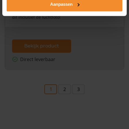
Aanpassen
Een uitgebreid overzicht van het perceel en
omliggende percelen met de kadastrale erfgrenzen,
dit inclusief de luchtfoto!
Bekijk product
Direct leverbaar
1
2
3