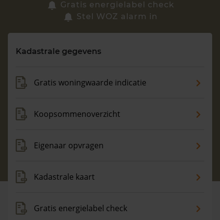
Zoek een woning
Gratis energielabel check
Stel WOZ alarm in
Vragen? Neem contact met ons op
Kadastrale gegevens
088 220 4200
Maandag t/m vrijdag - 08:00 -18:00
Gratis woningwaarde indicatie
Koopsommenoverzicht
Eigenaar opvragen
Kadastrale kaart
Gratis energielabel check