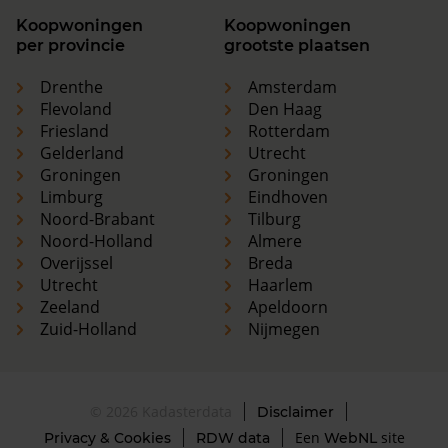
Koopwoningen
Koopwoningen
per provincie
grootste plaatsen
Drenthe
Amsterdam
Flevoland
Den Haag
Friesland
Rotterdam
Gelderland
Utrecht
Groningen
Groningen
Limburg
Eindhoven
Noord-Brabant
Tilburg
Noord-Holland
Almere
Overijssel
Breda
Utrecht
Haarlem
Zeeland
Apeldoorn
Zuid-Holland
Nijmegen
© 2026 Kadasterdata
Disclaimer
Een
site
Privacy & Cookies
RDW data
WebNL