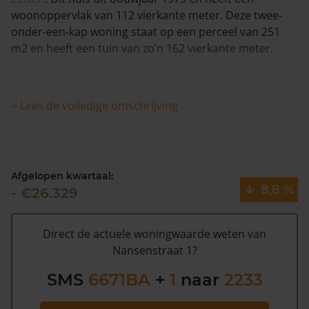
woonoppervlak van 112 vierkante meter. Deze twee-
onder-een-kap woning staat op een perceel van 251
m2 en heeft een tuin van zo’n 162 vierkante meter.
Dit huis heeft geen herleidbare koopsominformatie en
is nagenoeg gelijk gebleven in woningwaarde in de
+ Lees de volledige omschrijving
afgelopen 12 maanden. Waarschijnlijk is deze woning
sinds 1993 niet meer verkocht.
De WOZ waarde van Nansenstraat 1 volgens de
Afgelopen kwartaal:
gemeente Overbetuwe is €214.000 (2020). Volgens
8,8 %
- €26.329
Kadasterdata is de kans laag dat deze waarde te hoog
is en dat er bespaard zou kunnen worden op de
gemeentelijke belastingen. Met het
gratis WOZ alarm
Direct de actuele woningwaarde weten van
bent u elk jaar op de hoogte van uw laatste WOZ
Nansenstraat 1?
waarde en kansen op besparing. Schrijf u
hier
gratis in.
SMS
6671BA
+
1
naar
2233