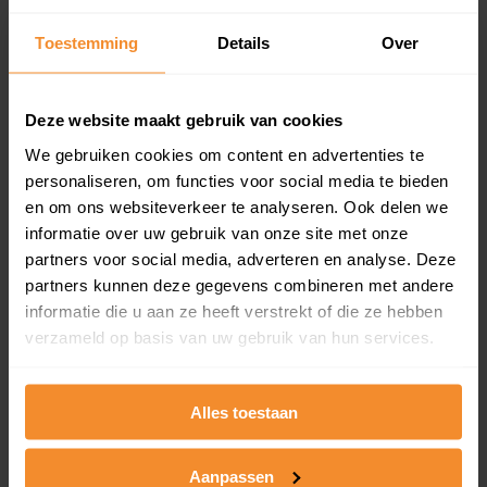
updates)
Inclusief 1 jaar gratis updates
Toestemming
Details
Over
Een overzicht van alle verkochte woningen (koopsom
en koopdatum) binnen een postcodegebied. Dit
Deze website maakt gebruik van cookies
inclusief een jaar lang gratis updates van nieuwe
koopsommen.
We gebruiken cookies om content en advertenties te
personaliseren, om functies voor social media te bieden
en om ons websiteverkeer te analyseren. Ook delen we
informatie over uw gebruik van onze site met onze
Bekijk product
partners voor social media, adverteren en analyse. Deze
partners kunnen deze gegevens combineren met andere
Direct leverbaar
informatie die u aan ze heeft verstrekt of die ze hebben
verzameld op basis van uw gebruik van hun services.
Kadastrale kaart pakket
Alles toestaan
Alleen globale ligging perceel
Aanpassen
Een uitgebreid overzicht van het perceel en