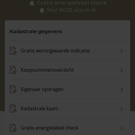
Zoek een woning
Gratis energielabel check
Stel WOZ alarm in
Vragen? Neem contact met ons op
Kadastrale gegevens
088 220 4200
Maandag t/m vrijdag - 08:00 -18:00
Gratis woningwaarde indicatie
Koopsommenoverzicht
Eigenaar opvragen
Kadastrale kaart
Gratis energielabel check