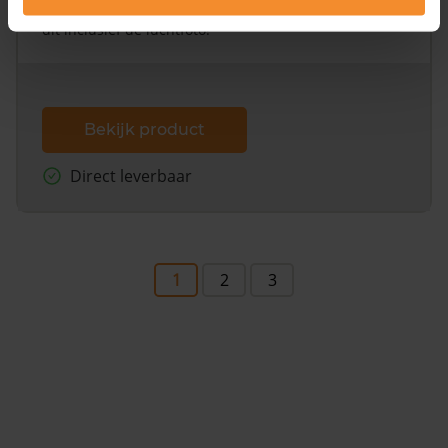
omliggende percelen met de kadastrale erfgrenzen,
dit inclusief de luchtfoto!
Bekijk product
Direct leverbaar
1
2
3