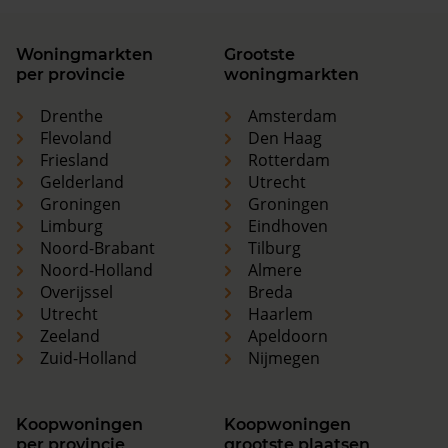
Woningmarkten
Grootste
per provincie
woningmarkten
Drenthe
Amsterdam
Flevoland
Den Haag
Friesland
Rotterdam
Gelderland
Utrecht
Groningen
Groningen
Limburg
Eindhoven
Noord-Brabant
Tilburg
Noord-Holland
Almere
Overijssel
Breda
Utrecht
Haarlem
Zeeland
Apeldoorn
Zuid-Holland
Nijmegen
Koopwoningen
Koopwoningen
per provincie
grootste plaatsen