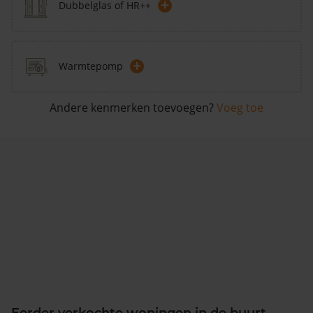
+
Dubbelglas of HR++
+
Warmtepomp
Andere kenmerken toevoegen?
Voeg toe
Eerder verkochte woningen in de buurt