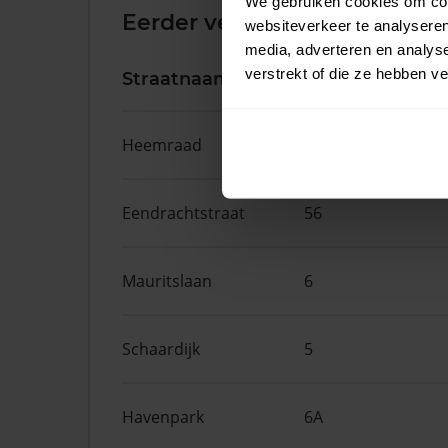
We gebruiken cookies om cont
Eerder verkochte woningen 
websiteverkeer te analyseren
media, adverteren en analys
verstrekt of die ze hebben v
Straatnaam
Huisnr.
Heemraad
5
Eendrachtstraat
56
Mauritslaan
6
Schaardijk
5
Havenpark
6A