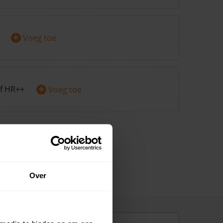
+
Voeg toe
+
f HR++
Voeg toe
Over