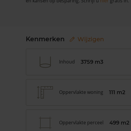
en kansen op besparing. Schrijf u
hier
gratis in.
Kenmerken
Wijzigen
Inhoud
3759 m3
Oppervlakte woning
111 m2
Oppervlakte perceel
499 m2