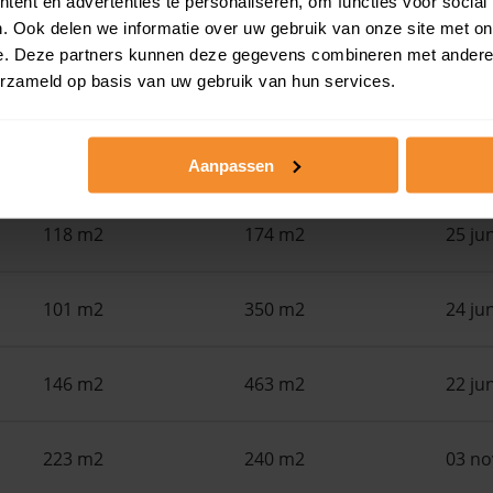
ent en advertenties te personaliseren, om functies voor social
in de buurt
. Ook delen we informatie over uw gebruik van onze site met on
e. Deze partners kunnen deze gegevens combineren met andere i
erzameld op basis van uw gebruik van hun services.
Woonoppervlak
Perceel
Ver
78 m2
223 m2
26 ju
Aanpassen
118 m2
174 m2
25 ju
101 m2
350 m2
24 ju
146 m2
463 m2
22 ju
223 m2
240 m2
03 n