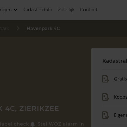
ingen
Kadasterdata
Zakelijk
Contact
park
Havenpark 4C
Kadastra
Grati
Koop
 4C, ZIERIKZEE
Eigen
label check
Stel WOZ alarm in