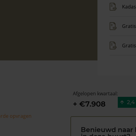
Kadas
Gratis
Grati
Afgelopen kwartaal:
2,4
+ €7.908
arde opvragen
Benieuwd naar 