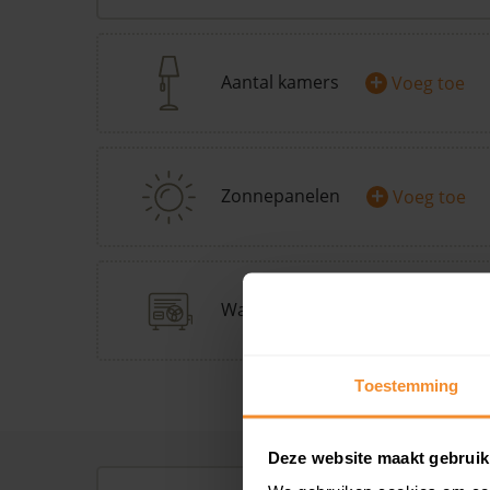
+
Aantal kamers
Voeg toe
+
Zonnepanelen
Voeg toe
+
Warmtepomp
Doe Warmp
Toestemming
Deze website maakt gebruik