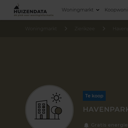
Woningmarkt
Koopwon
Woningmarkt
Zierikzee
Haven
Te koop
HAVENPARK
Gratis energie