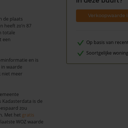
in deze buurt?
Verkoopwaarde i
n de plaats
n heeft zo’n 87
 totale
t een
Op basis van recen
Soortgelijke wonin
minformatie en is
 in waarde
k niet meer
gemeente
s Kadasterdata is de
 bespaard zou
n. Met het
gratis
w laatste WOZ waarde