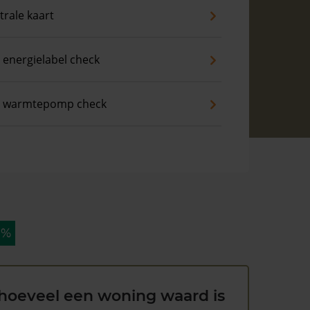
trale kaart
 energielabel check
s warmtepomp check
 %
hoeveel een woning waard is