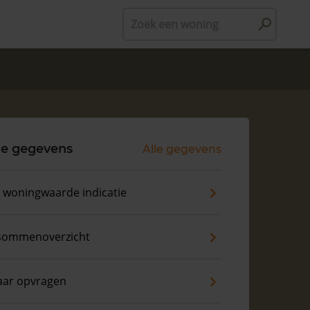
Zoek een woning
le gegevens
Alle gegevens
s woningwaarde indicatie
sommenoverzicht
aar opvragen