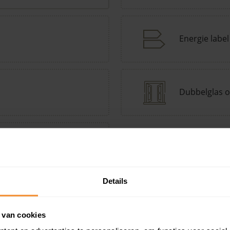
Energie label
Dubbelglas o
tepomp Keuzehulp
Andere kenmerken toevoegen?
Voeg toe
Details
 van cookies