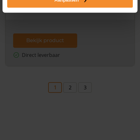
omliggende percelen met de kadastrale erfgrenzen,
dit inclusief de luchtfoto!
Bekijk product
Direct leverbaar
1
2
3