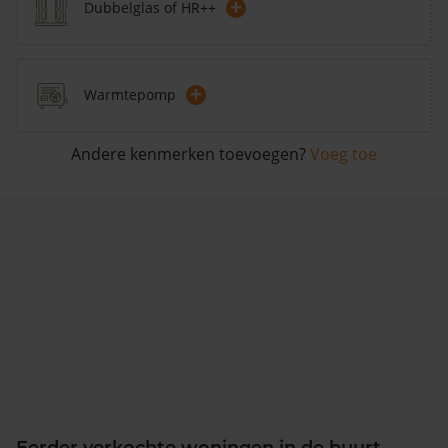
+
Dubbelglas of HR++
+
Warmtepomp
Andere kenmerken toevoegen?
Voeg toe
Eerder verkochte woningen in de buurt