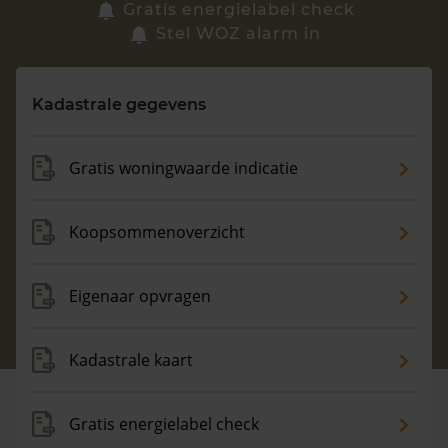
Zoek een woning
Gratis energielabel check
Stel WOZ alarm in
Vragen? Neem contact met ons op
Kadastrale gegevens
088 220 4200
Maandag t/m vrijdag - 08:00 -18:00
Gratis woningwaarde indicatie
Koopsommenoverzicht
Eigenaar opvragen
Kadastrale kaart
Gratis energielabel check