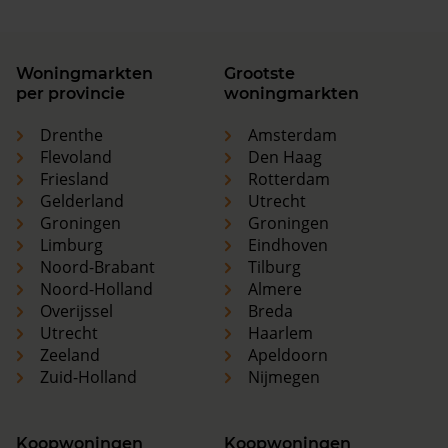
Woningmarkten
Grootste
per provincie
woningmarkten
Drenthe
Amsterdam
Flevoland
Den Haag
Friesland
Rotterdam
Gelderland
Utrecht
Groningen
Groningen
Limburg
Eindhoven
Noord-Brabant
Tilburg
Noord-Holland
Almere
Overijssel
Breda
Utrecht
Haarlem
Zeeland
Apeldoorn
Zuid-Holland
Nijmegen
Koopwoningen
Koopwoningen