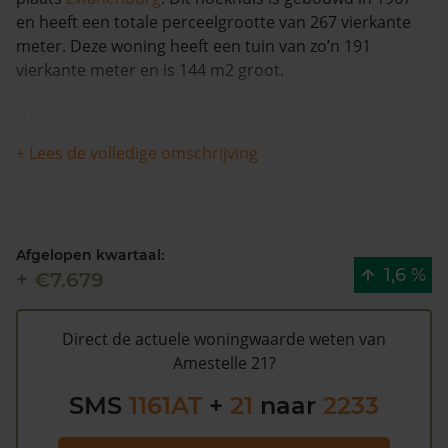
en heeft een totale perceelgrootte van 267 vierkante
meter. Deze woning heeft een tuin van zo’n 191
vierkante meter en is 144 m2 groot.
Dit hoekhuis heeft geen herleidbare
koopsominformatie en is in de afgelopen 12 maanden
+ Lees de volledige omschrijving
met meer dan 6% in waarde gestegen. De woning is
sinds 1993 waarschijnlijk niet meer verkocht.
De WOZ waarde van Amestelle 21 volgens de
Afgelopen kwartaal:
gemeente Haarlemmermeer is €423.000 (2020).
1,6 %
+ €7.679
Volgens Kadasterdata is de kans laag dat deze waarde
te hoog is en dat er bespaard zou kunnen worden op
de gemeentelijke belastingen. Met het
gratis WOZ
Direct de actuele woningwaarde weten van
alarm
bent u elk jaar op de hoogte van uw laatste WOZ
Amestelle 21?
waarde en kansen op besparing. Schrijf u
hier
gratis in.
SMS
1161AT
+
21
naar
2233