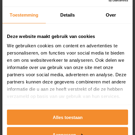
updates)
Inclusief 1 jaar gratis updates
Toestemming
Details
Over
Een overzicht van alle verkochte woningen (koopsom
en koopdatum) binnen een postcodegebied. Dit
inclusief een jaar lang gratis updates van nieuwe
Deze website maakt gebruik van cookies
koopsommen.
We gebruiken cookies om content en advertenties te
personaliseren, om functies voor social media te bieden
en om ons websiteverkeer te analyseren. Ook delen we
informatie over uw gebruik van onze site met onze
Bekijk product
partners voor social media, adverteren en analyse. Deze
partners kunnen deze gegevens combineren met andere
Direct leverbaar
informatie die u aan ze heeft verstrekt of die ze hebben
verzameld op basis van uw gebruik van hun services.
Kadastrale kaart pakket
Alles toestaan
Alleen globale ligging perceel
Een uitgebreid overzicht van het perceel en
Aanpassen