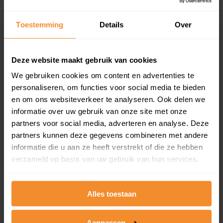
updates)
Inclusief 1 jaar gratis updates
Toestemming
Details
Over
Een overzicht van alle verkochte woningen (koopsom
en koopdatum) binnen een postcodegebied. Dit
inclusief een jaar lang gratis updates van nieuwe
Deze website maakt gebruik van cookies
koopsommen.
We gebruiken cookies om content en advertenties te
personaliseren, om functies voor social media te bieden
en om ons websiteverkeer te analyseren. Ook delen we
informatie over uw gebruik van onze site met onze
Bekijk product
partners voor social media, adverteren en analyse. Deze
partners kunnen deze gegevens combineren met andere
Direct leverbaar
informatie die u aan ze heeft verstrekt of die ze hebben
verzameld op basis van uw gebruik van hun services.
Kadastrale kaart pakket
Alles toestaan
Alleen globale ligging perceel
Een uitgebreid overzicht van het perceel en
Aanpassen