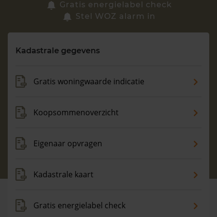
Zoek een woning
Gratis energielabel check
Stel WOZ alarm in
Vragen? Neem contact met ons op
Kadastrale gegevens
088 220 4200
Maandag t/m vrijdag - 08:00 -18:00
Gratis woningwaarde indicatie
Koopsommenoverzicht
Eigenaar opvragen
Kadastrale kaart
Gratis energielabel check