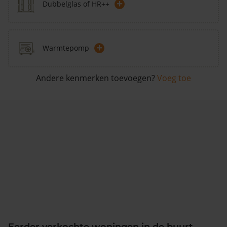
+
Dubbelglas of HR++
+
Warmtepomp
Andere kenmerken toevoegen?
Voeg toe
Eerder verkochte woningen in de buurt