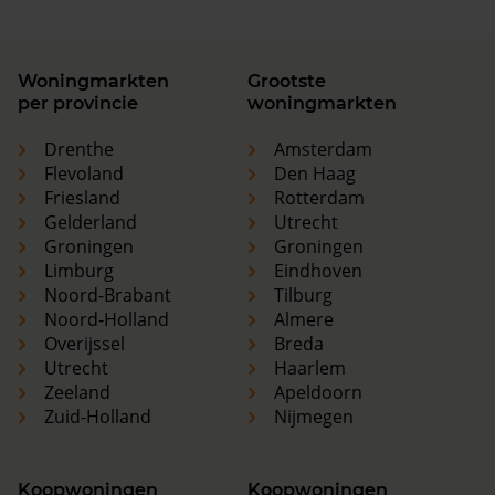
Woningmarkten
Grootste
per provincie
woningmarkten
Drenthe
Amsterdam
Flevoland
Den Haag
Friesland
Rotterdam
Gelderland
Utrecht
Groningen
Groningen
Limburg
Eindhoven
Noord-Brabant
Tilburg
Noord-Holland
Almere
Overijssel
Breda
Utrecht
Haarlem
Zeeland
Apeldoorn
Zuid-Holland
Nijmegen
Koopwoningen
Koopwoningen