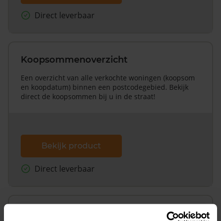
Direct leverbaar
Koopsommenoverzicht
Een overzicht van alle verkochte woningen (koopsom
en koopdatum) binnen een postcodegebied. Bekijk
direct de koopsommen bij u in de straat!
Bekijk product
Direct leverbaar
Koopsommenoverzicht (1 jaar gratis