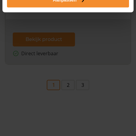
omliggende percelen met de kadastrale erfgrenzen,
dit inclusief de luchtfoto!
Bekijk product
Direct leverbaar
1
2
3