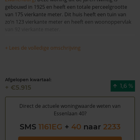
gebouwd in 1925 en heeft een totale perceelgrootte
van 175 vierkante meter. Dit huis heeft een tuin van
zo’n 123 vierkante meter en heeft een woonoppervlak
van 92 vierkante meter.
Deze woning heeft geen herleidbare
+ Lees de volledige omschrijving
koopsominformatie en is met meer dan 6% in waarde
gestegen in de afgelopen 12 maanden. Waarschijnlijk is
deze woning sinds 1993 niet meer verkocht.
Afgelopen kwartaal:
De gemeentelijke WOZ waarde van Essenlaan 40 is
1,6 %
+ €5.915
€315.000 (2020). Volgens Kadasterdata is de kans laag
dat deze waarde te hoog is en dat er bespaard zou
kunnen worden op de gemeentelijke belastingen. Met
Direct de actuele woningwaarde weten van
het
gratis WOZ alarm
bent u elk jaar op de hoogte van
Essenlaan 40?
uw laatste WOZ waarde en kansen op besparing.
SMS
1161EG
+
40
naar
2233
Schrijf u
hier
gratis in.