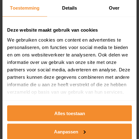
Toestemming
Details
Over
Een overzicht van alle verkochte woningen (koopsom
en koopdatum) binnen een postcodegebied. Dit
inclusief een jaar lang gratis updates van nieuwe
koopsommen.
Deze website maakt gebruik van cookies
We gebruiken cookies om content en advertenties te
personaliseren, om functies voor social media te bieden
en om ons websiteverkeer te analyseren. Ook delen we
Bekijk product
informatie over uw gebruik van onze site met onze
partners voor social media, adverteren en analyse. Deze
Direct leverbaar
partners kunnen deze gegevens combineren met andere
informatie die u aan ze heeft verstrekt of die ze hebben
verzameld op basis van uw gebruik van hun services.
Kadastrale kaart pakket
Alleen globale ligging perceel
Alles toestaan
Een uitgebreid overzicht van het perceel en
omliggende percelen met de kadastrale erfgrenzen,
Aanpassen
dit inclusief de luchtfoto!