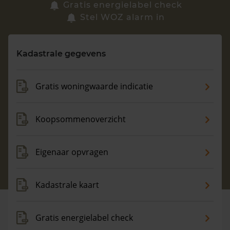
Zoek een woning
Gratis energielabel check
Stel WOZ alarm in
Vragen? Neem contact met ons op
Kadastrale gegevens
088 220 4200
Maandag t/m vrijdag - 08:00 -18:00
Gratis woningwaarde indicatie
Koopsommenoverzicht
Eigenaar opvragen
Kadastrale kaart
Gratis energielabel check