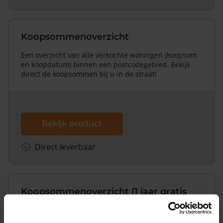
Koopsommenoverzicht
Een overzicht van alle verkochte woningen (koopsom
en koopdatum) binnen een postcodegebied. Bekijk
direct de koopsommen bij u in de straat!
Bekijk product
Direct leverbaar
Koopsommenoverzicht (1 jaar gratis
updates)
Inclusief 1 jaar gratis updates