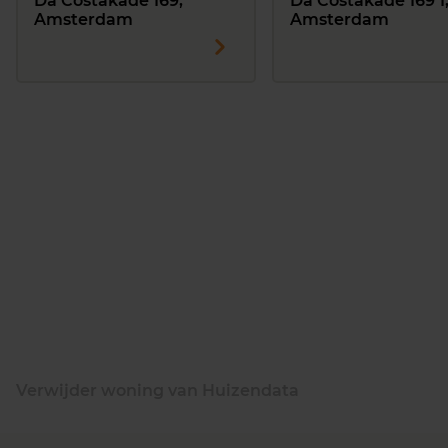
Da Costakade 169,
Da Costakade 169 1
Amsterdam
Amsterdam
Verwijder woning van Huizendata