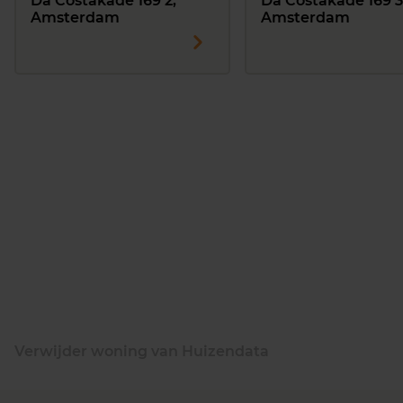
Da Costakade 169 2,
Da Costakade 169 3
Amsterdam
Amsterdam
Verwijder woning van Huizendata