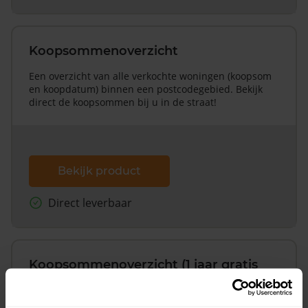
Koopsommenoverzicht
Een overzicht van alle verkochte woningen (koopsom
en koopdatum) binnen een postcodegebied. Bekijk
direct de koopsommen bij u in de straat!
Bekijk product
Direct leverbaar
Koopsommenoverzicht (1 jaar gratis
updates)
Inclusief 1 jaar gratis updates