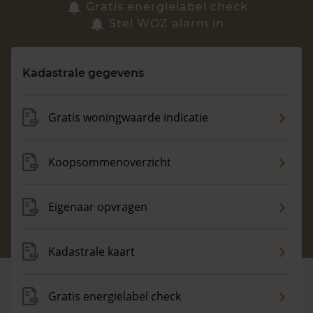
Zoek een woning
Gratis energielabel check
Stel WOZ alarm in
Vragen? Neem contact met ons op
Kadastrale gegevens
088 220 4200
Maandag t/m vrijdag - 08:00 -18:00
Gratis woningwaarde indicatie
Koopsommenoverzicht
Eigenaar opvragen
Kadastrale kaart
Gratis energielabel check