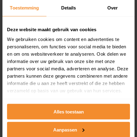
Toestemming
Details
Over
Een overzicht van alle verkochte woningen (koopsom
en koopdatum) binnen een postcodegebied. Dit
inclusief een jaar lang gratis updates van nieuwe
koopsommen.
Deze website maakt gebruik van cookies
We gebruiken cookies om content en advertenties te
personaliseren, om functies voor social media te bieden
en om ons websiteverkeer te analyseren. Ook delen we
Bekijk product
informatie over uw gebruik van onze site met onze
partners voor social media, adverteren en analyse. Deze
Direct leverbaar
partners kunnen deze gegevens combineren met andere
informatie die u aan ze heeft verstrekt of die ze hebben
verzameld op basis van uw gebruik van hun services.
Kadastrale kaart pakket
Alleen globale ligging perceel
Alles toestaan
Een uitgebreid overzicht van het perceel en
omliggende percelen met de kadastrale erfgrenzen,
Aanpassen
dit inclusief de luchtfoto!