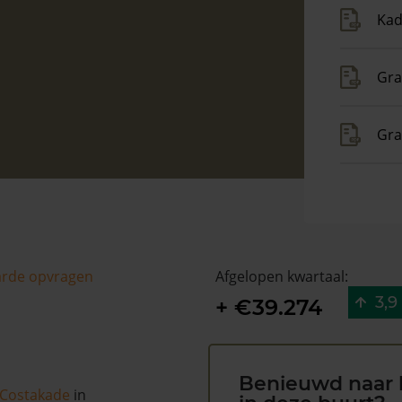
Kad
Gra
Gra
arde opvragen
Afgelopen kwartaal:
3,9
+ €39.274
Benieuwd naar 
Costakade
in