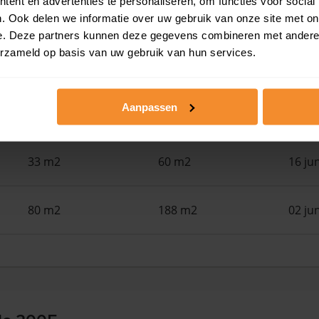
ent en advertenties te personaliseren, om functies voor social
24 m2
28 m2
30 ju
. Ook delen we informatie over uw gebruik van onze site met on
e. Deze partners kunnen deze gegevens combineren met andere i
erzameld op basis van uw gebruik van hun services.
22 m2
28 m2
30 ju
Aanpassen
108 m2
186 m2
17 ju
33 m2
60 m2
16 ju
80 m2
188 m2
02 ju