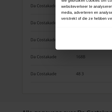
We gebruiken cookies om cont
Da Costakade
204
websiteverkeer te analyseren
media, adverteren en analys
verstrekt of die ze hebben v
Da Costakade
204 1
Da Costakade
46 2
Da Costakade
168B
Da Costakade
48 3