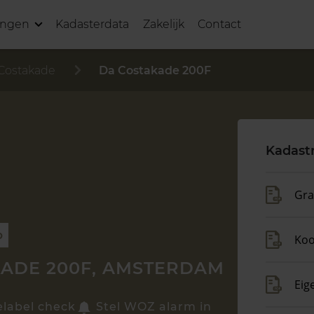
ingen
Kadasterdata
Zakelijk
Contact
Costakade
Da Costakade 200F
Kadast
Gra
p
Koo
ADE 200F, AMSTERDAM
Eig
elabel check
Stel WOZ alarm in