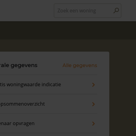
Zoek een woning
rale gegevens
Alle gegevens
tis woningwaarde indicatie
psommenoverzicht
enaar opvragen