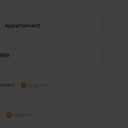
Appartement
1969
+
kamers
Voeg toe
+
Voeg toe