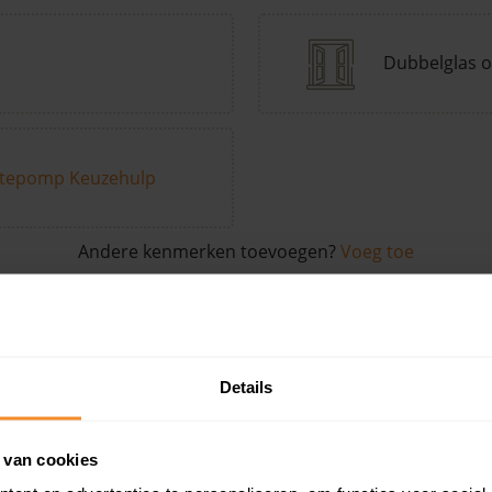
Dubbelglas o
tepomp Keuzehulp
Andere kenmerken toevoegen?
Voeg toe
in de buurt
Details
Woonoppervlak
Perceel
Ver
 van cookies