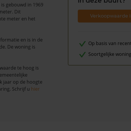
in deze buurt?
g is gebouwd in 1969
meter. Dit
Verkoopwaarde i
nte meter en het
ormatie en is in de
Op basis van recen
de. De woning is
Soortgelijke wonin
waarde te hoog is
emeentelijke
k jaar op de hoogte
ing. Schrijf u
hier