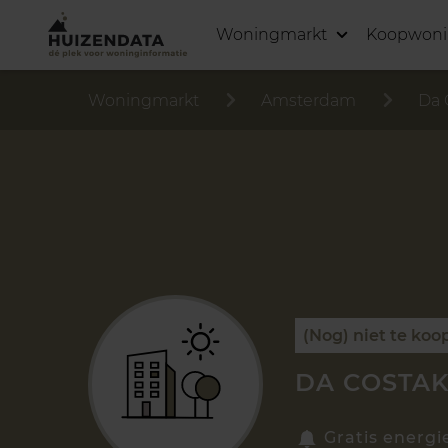
Woningmarkt
Koopwon
Woningmarkt
Amsterdam
Da 
(Nog) niet te koo
DA COSTAK
Gratis energi