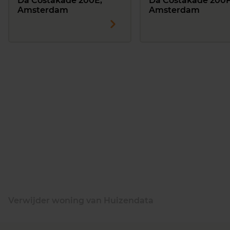
Da Costakade 200E,
Da Costakade 200F
Amsterdam
Amsterdam
Verwijder woning van Huizendata