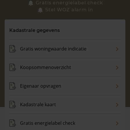
Zoek een woning
Gratis energielabel check
Stel WOZ alarm in
Vragen? Neem contact met ons op
Kadastrale gegevens
088 220 4200
Maandag t/m vrijdag - 08:00 -18:00
Gratis woningwaarde indicatie
Koopsommenoverzicht
Eigenaar opvragen
Kadastrale kaart
Gratis energielabel check