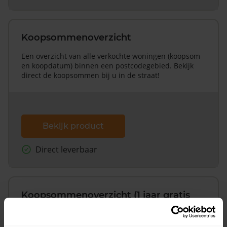
Koopsommenoverzicht
Een overzicht van alle verkochte woningen (koopsom
en koopdatum) binnen een postcodegebied. Bekijk
direct de koopsommen bij u in de straat!
Bekijk product
Direct leverbaar
Koopsommenoverzicht (1 jaar gratis
updates)
Inclusief 1 jaar gratis updates