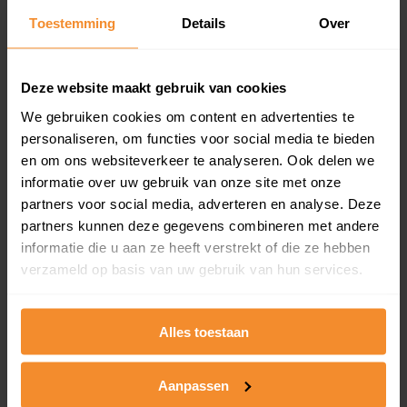
Toestemming
Details
Over
Een overzicht van alle verkochte woningen (koopsom
en koopdatum) binnen een postcodegebied. Dit
inclusief een jaar lang gratis updates van nieuwe
koopsommen.
Deze website maakt gebruik van cookies
We gebruiken cookies om content en advertenties te
personaliseren, om functies voor social media te bieden
en om ons websiteverkeer te analyseren. Ook delen we
Bekijk product
informatie over uw gebruik van onze site met onze
partners voor social media, adverteren en analyse. Deze
Direct leverbaar
partners kunnen deze gegevens combineren met andere
informatie die u aan ze heeft verstrekt of die ze hebben
verzameld op basis van uw gebruik van hun services.
Kadastrale kaart pakket
Alleen globale ligging perceel
Alles toestaan
Een uitgebreid overzicht van het perceel en
omliggende percelen met de kadastrale erfgrenzen,
Aanpassen
dit inclusief de luchtfoto!