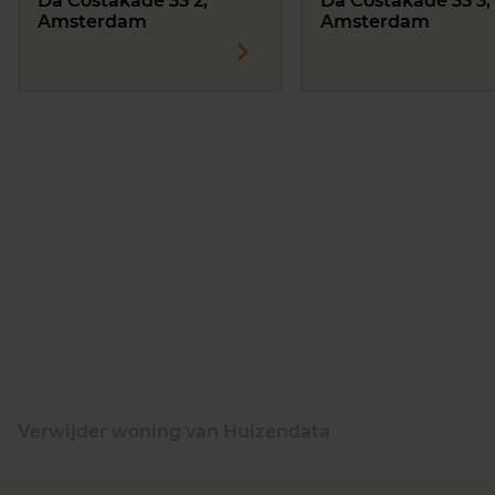
Da Costakade 33 2,
Da Costakade 33 3,
Amsterdam
Amsterdam
Verwijder woning van Huizendata