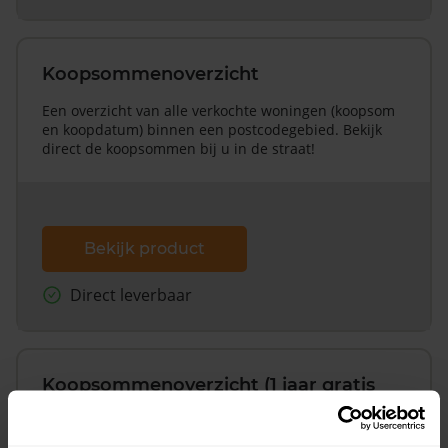
Koopsommenoverzicht
Een overzicht van alle verkochte woningen (koopsom
en koopdatum) binnen een postcodegebied. Bekijk
direct de koopsommen bij u in de straat!
Bekijk product
Direct leverbaar
Koopsommenoverzicht (1 jaar gratis
updates)
Inclusief 1 jaar gratis updates