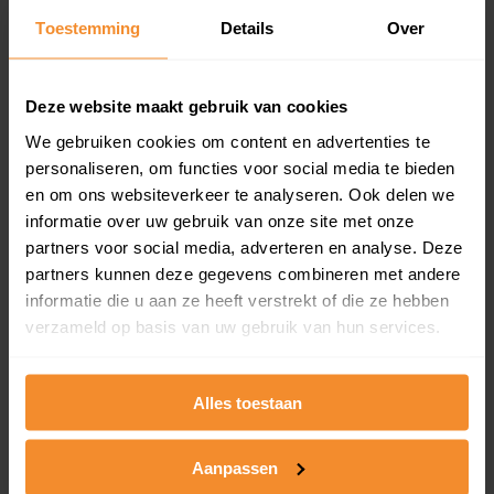
Toestemming
Details
Over
Een overzicht van alle verkochte woningen (koopsom
en koopdatum) binnen een postcodegebied. Dit
inclusief een jaar lang gratis updates van nieuwe
koopsommen.
Deze website maakt gebruik van cookies
We gebruiken cookies om content en advertenties te
personaliseren, om functies voor social media te bieden
en om ons websiteverkeer te analyseren. Ook delen we
Bekijk product
informatie over uw gebruik van onze site met onze
partners voor social media, adverteren en analyse. Deze
Direct leverbaar
partners kunnen deze gegevens combineren met andere
informatie die u aan ze heeft verstrekt of die ze hebben
verzameld op basis van uw gebruik van hun services.
Kadastrale kaart pakket
Alleen globale ligging perceel
Alles toestaan
Een uitgebreid overzicht van het perceel en
omliggende percelen met de kadastrale erfgrenzen,
Aanpassen
dit inclusief de luchtfoto!