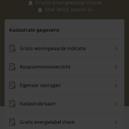
Zoek een woning
Gratis energielabel check
Stel WOZ alarm in
Vragen? Neem contact met ons op
Kadastrale gegevens
088 220 4200
Maandag t/m vrijdag - 08:00 -18:00
Gratis woningwaarde indicatie
Koopsommenoverzicht
Eigenaar opvragen
Kadastrale kaart
Gratis energielabel check