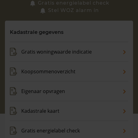
Zoek een woning
Gratis energielabel check
Stel WOZ alarm in
Vragen? Neem contact met ons op
Kadastrale gegevens
088 220 4200
Maandag t/m vrijdag - 08:00 -18:00
Gratis woningwaarde indicatie
Koopsommenoverzicht
Eigenaar opvragen
Kadastrale kaart
Gratis energielabel check