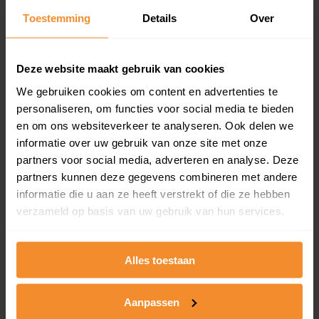
Toestemming
Details
Over
Een overzicht van alle verkochte woningen (koopsom
en koopdatum) binnen een postcodegebied. Dit
inclusief een jaar lang gratis updates van nieuwe
koopsommen.
Deze website maakt gebruik van cookies
We gebruiken cookies om content en advertenties te
personaliseren, om functies voor social media te bieden
en om ons websiteverkeer te analyseren. Ook delen we
Bekijk product
informatie over uw gebruik van onze site met onze
partners voor social media, adverteren en analyse. Deze
Direct leverbaar
partners kunnen deze gegevens combineren met andere
informatie die u aan ze heeft verstrekt of die ze hebben
verzameld op basis van uw gebruik van hun services.
Kadastrale kaart pakket
Alleen globale ligging perceel
Alles toestaan
Een uitgebreid overzicht van het perceel en
omliggende percelen met de kadastrale erfgrenzen,
Aanpassen
dit inclusief de luchtfoto!