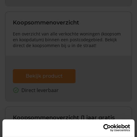
Koopsommenoverzicht
Een overzicht van alle verkochte woningen (koopsom
en koopdatum) binnen een postcodegebied. Bekijk
direct de koopsommen bij u in de straat!
Bekijk product
Direct leverbaar
Koopsommenoverzicht (1 jaar gratis
updates)
Inclusief 1 jaar gratis updates