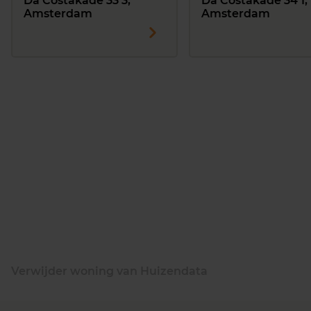
Da Costakade 33 3,
Da Costakade 34 1,
Amsterdam
Amsterdam
Verwijder woning van Huizendata