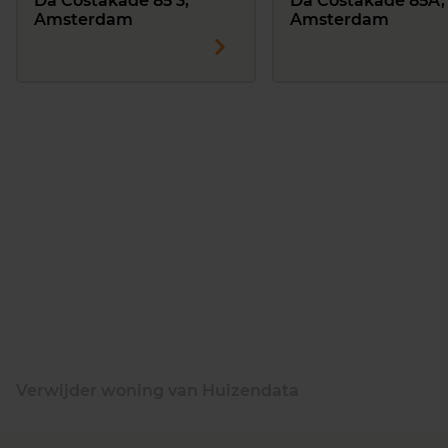
Da Costakade 85 3,
Da Costakade 85A,
Amsterdam
Amsterdam
Verwijder woning van Huizendata