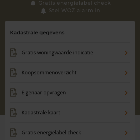
Zoek een woning
Gratis energielabel check
Stel WOZ alarm in
Vragen? Neem contact met ons op
Kadastrale gegevens
088 220 4200
Maandag t/m vrijdag - 08:00 -18:00
Gratis woningwaarde indicatie
Koopsommenoverzicht
Eigenaar opvragen
Kadastrale kaart
Gratis energielabel check