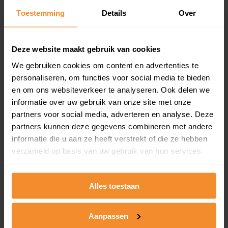
Toestemming
Details
Over
Een overzicht van alle verkochte woningen (koopsom
en koopdatum) binnen een postcodegebied. Dit
inclusief een jaar lang gratis updates van nieuwe
koopsommen.
Deze website maakt gebruik van cookies
We gebruiken cookies om content en advertenties te
personaliseren, om functies voor social media te bieden
en om ons websiteverkeer te analyseren. Ook delen we
Bekijk product
informatie over uw gebruik van onze site met onze
partners voor social media, adverteren en analyse. Deze
Direct leverbaar
partners kunnen deze gegevens combineren met andere
informatie die u aan ze heeft verstrekt of die ze hebben
verzameld op basis van uw gebruik van hun services.
Kadastrale kaart pakket
Alleen globale ligging perceel
Alles toestaan
Een uitgebreid overzicht van het perceel en
omliggende percelen met de kadastrale erfgrenzen,
Aanpassen
dit inclusief de luchtfoto!