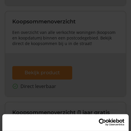
Koopsommenoverzicht
Een overzicht van alle verkochte woningen (koopsom
en koopdatum) binnen een postcodegebied. Bekijk
direct de koopsommen bij u in de straat!
Bekijk product
Direct leverbaar
Koopsommenoverzicht (1 jaar gratis
updates)
Inclusief 1 jaar gratis updates