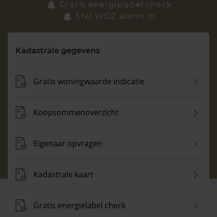
Zoek een woning
Gratis energielabel check
Stel WOZ alarm in
Vragen? Neem contact met ons op
Kadastrale gegevens
088 220 4200
Maandag t/m vrijdag - 08:00 -18:00
Gratis woningwaarde indicatie
Koopsommenoverzicht
Eigenaar opvragen
Kadastrale kaart
Gratis energielabel check