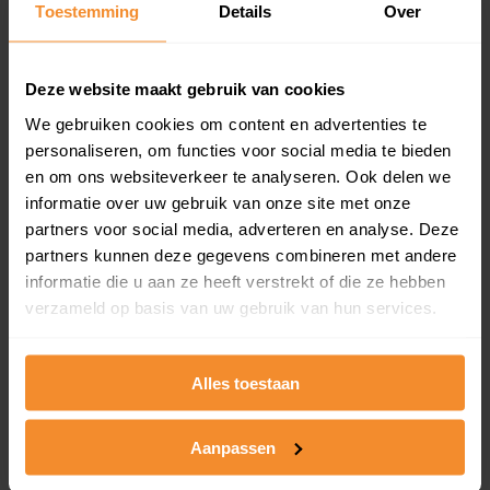
Toestemming
Details
Over
en koopdatum) binnen een postcodegebied. Dit
inclusief een jaar lang gratis updates van nieuwe
koopsommen.
Deze website maakt gebruik van cookies
We gebruiken cookies om content en advertenties te
personaliseren, om functies voor social media te bieden
Bekijk product
en om ons websiteverkeer te analyseren. Ook delen we
informatie over uw gebruik van onze site met onze
Direct leverbaar
partners voor social media, adverteren en analyse. Deze
partners kunnen deze gegevens combineren met andere
informatie die u aan ze heeft verstrekt of die ze hebben
verzameld op basis van uw gebruik van hun services.
Kadastrale kaart pakket
Alleen globale ligging perceel
Alles toestaan
Een uitgebreid overzicht van het perceel en
omliggende percelen met de kadastrale erfgrenzen,
dit inclusief de luchtfoto!
Aanpassen