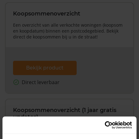
Koopsommenoverzicht
Een overzicht van alle verkochte woningen (koopsom
en koopdatum) binnen een postcodegebied. Bekijk
direct de koopsommen bij u in de straat!
Bekijk product
Direct leverbaar
Koopsommenoverzicht (1 jaar gratis
updates)
Inclusief 1 jaar gratis updates
Een overzicht van alle verkochte woningen (koopsom