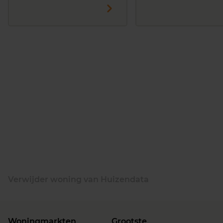
Verwijder woning van Huizendata
Woningmarkten
Grootste