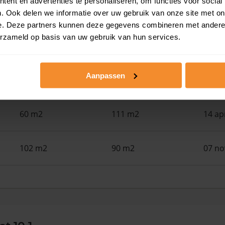
ent en advertenties te personaliseren, om functies voor social
110 m2
108 m2
30 ju
. Ook delen we informatie over uw gebruik van onze site met on
e. Deze partners kunnen deze gegevens combineren met andere i
erzameld op basis van uw gebruik van hun services.
121 m2
216 m2
30 ju
Aanpassen
28 m2
3.820 m2
30 ju
60 m2
111 m2
14 ap
102 m2
90 m2
07 n