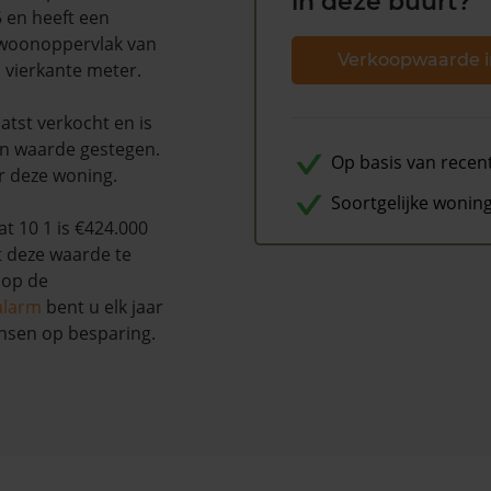
in deze buurt?
 en heeft een
 woonoppervlak van
Verkoopwaarde i
1 vierkante meter.
atst verkocht en is
n waarde gestegen.
Op basis van recen
r deze woning.
Soortgelijke wonin
 10 1 is €424.000
t deze waarde te
 op de
alarm
bent u elk jaar
nsen op besparing.