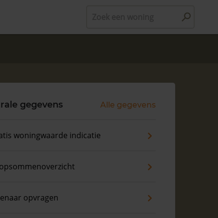
Zoek een woning
rale gegevens
Alle gegevens
atis woningwaarde indicatie
opsommenoverzicht
genaar opvragen