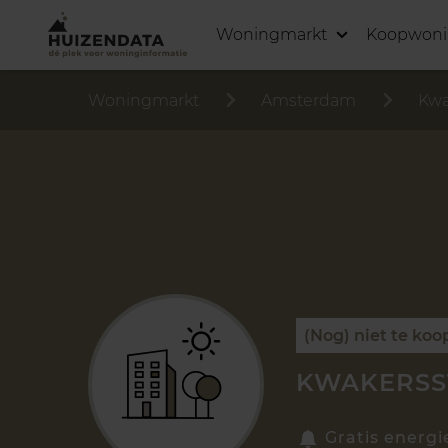
Woningmarkt
Koopwon
Woningmarkt
Amsterdam
Kwa
(Nog) niet te koo
KWAKERSST
Gratis energi