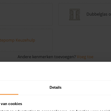
Dubbelglas o
tepomp Keuzehulp
Andere kenmerken toevoegen?
Voeg toe
in de buurt
Details
Woonoppervlak
Perceel
Ver
 van cookies