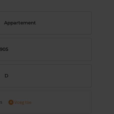
Appartement
1905
D
+
rs
Voeg toe