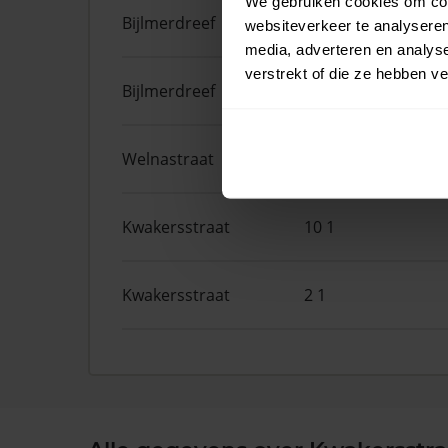
We gebruiken cookies om cont
Bijlmerdreef
1457
websiteverkeer te analyseren
media, adverteren en analys
verstrekt of die ze hebben v
Bijlmerdreef
1449
Welnastraat
181
Kwakersstraat
10 1
Kwakersstraat
2 1