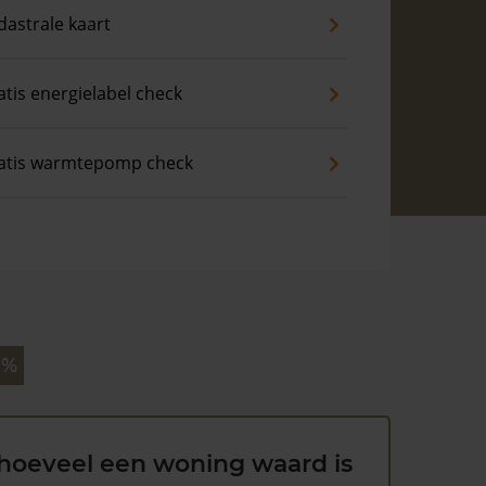
dastrale kaart
atis energielabel check
atis warmtepomp check
 %
hoeveel een woning waard is