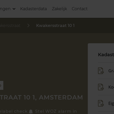
ingen
Kadasterdata
Zakelijk
Contact
kersstraat
Kwakersstraat 10 1
Kadast
Gr
p
Ko
RAAT 10 1, AMSTERDAM
Ei
elabel check
Stel WOZ alarm in