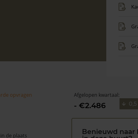
Ka
Gr
Gr
arde opvragen
Afgelopen kwartaal:
0,5
- €2.486
Benieuwd naar 
in de plaats