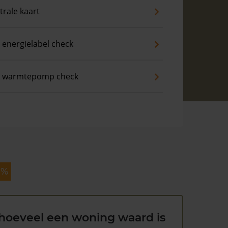
trale kaart
 energielabel check
s warmtepomp check
 %
hoeveel een woning waard is