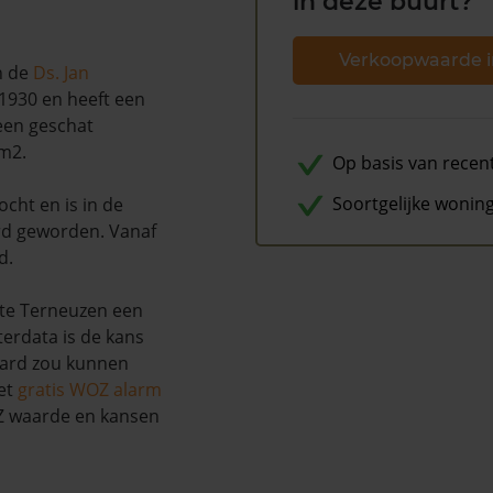
in deze buurt?
Verkoopwaarde i
n de
Ds. Jan
 1930 en heeft een
 een geschat
 m2.
Op basis van recen
Soortgelijke wonin
ocht en is in de
d geworden. Vanaf
d.
nte Terneuzen een
erdata is de kans
aard zou kunnen
et
gratis WOZ alarm
OZ waarde en kansen