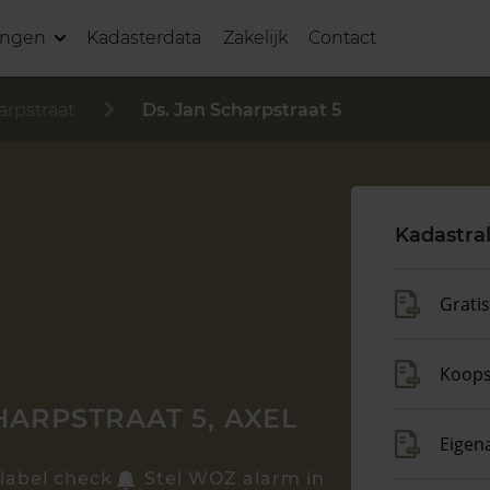
ingen
Kadasterdata
Zakelijk
Contact
arpstraat
Ds. Jan Scharpstraat 5
Kadastra
Grati
Koop
HARPSTRAAT 5, AXEL
Eigen
label check
Stel WOZ alarm in