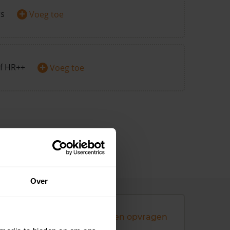
+
rs
Voeg toe
+
f HR++
Voeg toe
Over
Andere koopsommen opvragen