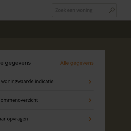
Zoek een woning
le gegevens
Alle gegevens
s woningwaarde indicatie
sommenoverzicht
aar opvragen