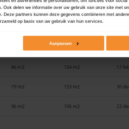
ent en advertenties te personaliseren, om functies voor social
. Ook delen we informatie over uw gebruik van onze site met on
Woonoppervlak
Perceel
Ver
e. Deze partners kunnen deze gegevens combineren met andere i
erzameld op basis van uw gebruik van hun services.
145 m2
251 m2
24 ju
Aanpassen
73 m2
83 m2
01 ap
86 m2
154 m2
17 fe
79 m2
153 m2
30 d
96 m2
106 m2
22 d