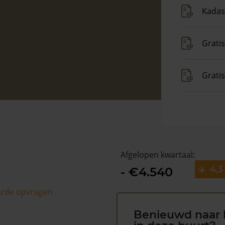
Kadas
Gratis
Grati
Afgelopen kwartaal:
4,3
- €4.540
arde opvragen
Benieuwd naar 