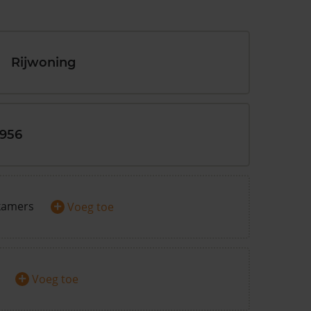
Rijwoning
1956
+
kamers
Voeg toe
+
Voeg toe