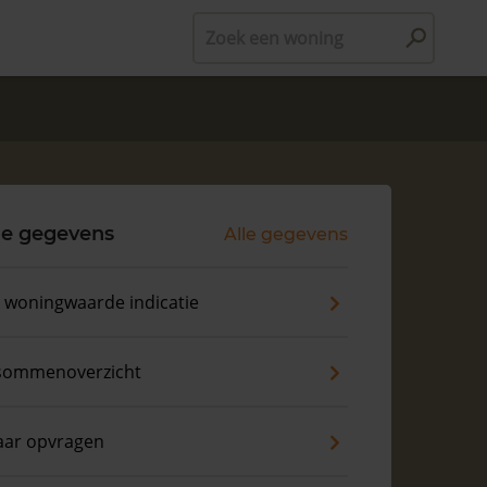
Zoek een woning
le gegevens
Alle gegevens
s woningwaarde indicatie
sommenoverzicht
aar opvragen