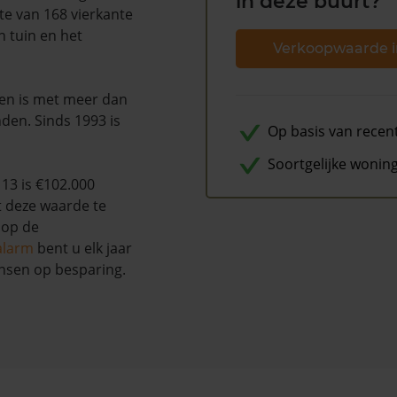
in deze buurt?
te van 168 vierkante
n tuin en het
Verkoopwaarde i
 en is met meer dan
den. Sinds 1993 is
Op basis van recen
Soortgelijke wonin
13 is €102.000
t deze waarde te
 op de
alarm
bent u elk jaar
nsen op besparing.