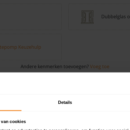
Dubbelglas o
tepomp Keuzehulp
Andere kenmerken toevoegen?
Voeg toe
in de buurt
Details
Woonoppervlak
Perceel
Ver
 van cookies