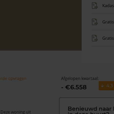
Kadas
Gratis
Grati
arde opvragen
Afgelopen kwartaal:
4,3
- €6.558
Benieuwd naar 
. Deze woning uit