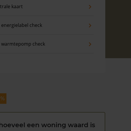
trale kaart
 energielabel check
s warmtepomp check
 %
hoeveel een woning waard is