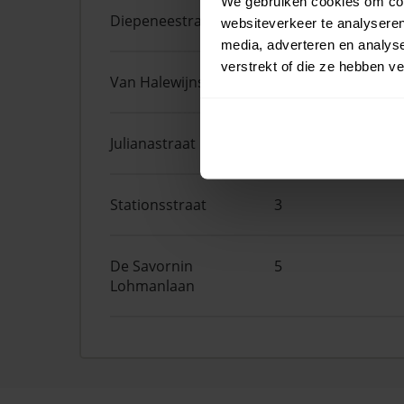
We gebruiken cookies om cont
Diepeneestraat
3
websiteverkeer te analyseren
media, adverteren en analys
verstrekt of die ze hebben v
Van Halewijnstraat
54
Julianastraat
97
Stationsstraat
3
De Savornin
5
Lohmanlaan