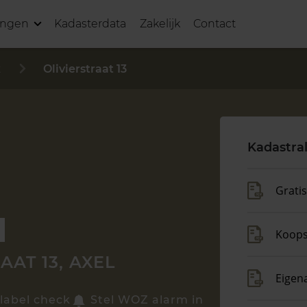
ingen
Kadasterdata
Zakelijk
Contact
t
Olivierstraat 13
Kadastra
Grati
Koop
AAT 13, AXEL
Eigen
label check
Stel WOZ alarm in