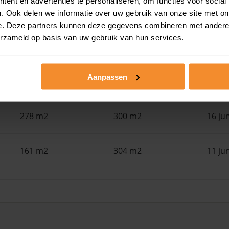
ent en advertenties te personaliseren, om functies voor social
145 m2
251 m2
24 ju
. Ook delen we informatie over uw gebruik van onze site met on
e. Deze partners kunnen deze gegevens combineren met andere i
erzameld op basis van uw gebruik van hun services.
116 m2
383 m2
22 ju
Aanpassen
72 m2
130 m2
18 ju
278 m2
300 m2
16 ju
161 m2
304 m2
11 ju