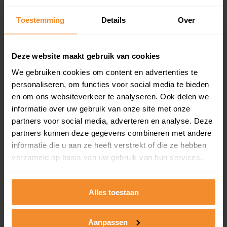
updates)
Inclusief 1 jaar gratis updates
Toestemming
Details
Over
Een overzicht van alle verkochte woningen (koopsom
en koopdatum) binnen een postcodegebied. Dit
Deze website maakt gebruik van cookies
inclusief een jaar lang gratis updates van nieuwe
koopsommen.
We gebruiken cookies om content en advertenties te
personaliseren, om functies voor social media te bieden
en om ons websiteverkeer te analyseren. Ook delen we
informatie over uw gebruik van onze site met onze
Bekijk product
partners voor social media, adverteren en analyse. Deze
partners kunnen deze gegevens combineren met andere
Direct leverbaar
informatie die u aan ze heeft verstrekt of die ze hebben
verzameld op basis van uw gebruik van hun services.
Kadastrale kaart pakket
Alles toestaan
Alleen globale ligging perceel
Aanpassen
Een uitgebreid overzicht van het perceel en