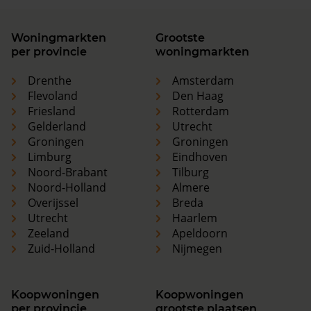
Woningmarkten
Grootste
per provincie
woningmarkten
Drenthe
Amsterdam
Flevoland
Den Haag
Friesland
Rotterdam
Gelderland
Utrecht
Groningen
Groningen
Limburg
Eindhoven
Noord-Brabant
Tilburg
Noord-Holland
Almere
Overijssel
Breda
Utrecht
Haarlem
Zeeland
Apeldoorn
Zuid-Holland
Nijmegen
Koopwoningen
Koopwoningen
per provincie
grootste plaatsen