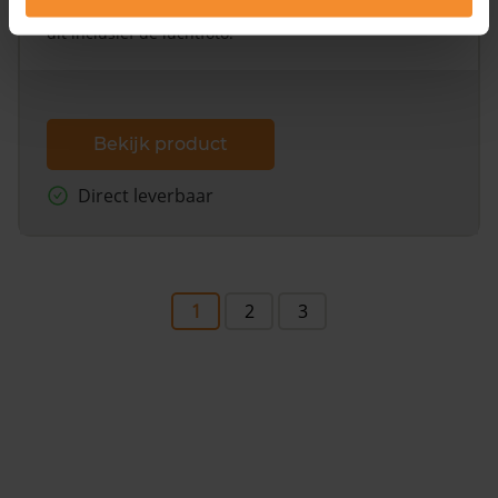
omliggende percelen met de kadastrale erfgrenzen,
dit inclusief de luchtfoto!
Bekijk product
Direct leverbaar
1
2
3