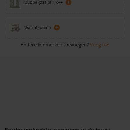
+
Dubbelglas of HR++
+
Warmtepomp
Andere kenmerken toevoegen?
Voeg toe
Eerder verkochte woningen in de buurt