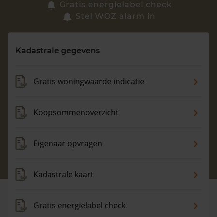
Zoek een woning
Gratis energielabel check
Stel WOZ alarm in
Vragen? Neem contact met ons op
Kadastrale gegevens
088 220 4200
Maandag t/m vrijdag - 08:00 -18:00
Gratis woningwaarde indicatie
Koopsommenoverzicht
Eigenaar opvragen
Kadastrale kaart
Gratis energielabel check