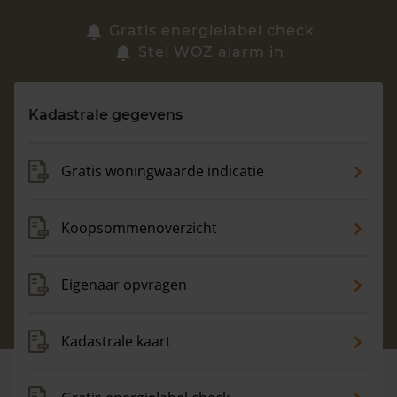
Zoek een woning
Gratis energielabel check
Stel WOZ alarm in
Vragen? Neem contact met ons op
Kadastrale gegevens
088 220 4200
Maandag t/m vrijdag - 08:00 -18:00
Gratis woningwaarde indicatie
Koopsommenoverzicht
Eigenaar opvragen
Kadastrale kaart