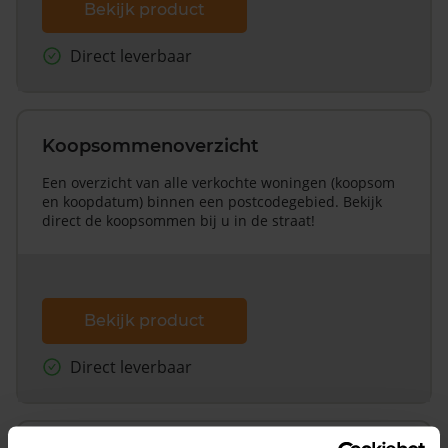
Bekijk product
Direct leverbaar
Koopsommenoverzicht
Een overzicht van alle verkochte woningen (koopsom
en koopdatum) binnen een postcodegebied. Bekijk
direct de koopsommen bij u in de straat!
Bekijk product
Direct leverbaar