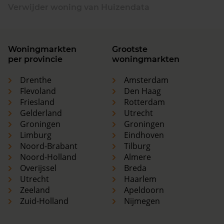
Verwijder woning van Huizendata
Woningmarkten
Grootste
per provincie
woningmarkten
Drenthe
Amsterdam
Flevoland
Den Haag
Friesland
Rotterdam
Gelderland
Utrecht
Groningen
Groningen
Limburg
Eindhoven
Noord-Brabant
Tilburg
Noord-Holland
Almere
Overijssel
Breda
Utrecht
Haarlem
Zeeland
Apeldoorn
Zuid-Holland
Nijmegen