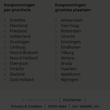
Koopwoningen
Koopwoningen
per provincie
grootste plaatsen
Drenthe
Amsterdam
Flevoland
Den Haag
Friesland
Rotterdam
Gelderland
Utrecht
Groningen
Groningen
Limburg
Eindhoven
Noord-Brabant
Tilburg
Noord-Holland
Almere
Overijssel
Breda
Utrecht
Haarlem
Zeeland
Apeldoorn
Zuid-Holland
Nijmegen
© 2026 Kadasterdata
Disclaimer
Een
site
Privacy & Cookies
RDW data
WebNL