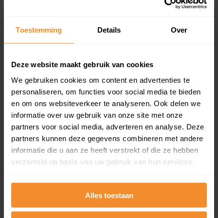
Koopsommenoverzicht (1 jaar gratis
updates)
Toestemming
Details
Over
Inclusief 1 jaar gratis updates
Een overzicht van alle verkochte woningen (koopsom
en koopdatum) binnen een postcodegebied. Dit
Deze website maakt gebruik van cookies
inclusief een jaar lang gratis updates van nieuwe
koopsommen.
We gebruiken cookies om content en advertenties te
personaliseren, om functies voor social media te bieden
en om ons websiteverkeer te analyseren. Ook delen we
informatie over uw gebruik van onze site met onze
Bekijk product
partners voor social media, adverteren en analyse. Deze
partners kunnen deze gegevens combineren met andere
Direct leverbaar
informatie die u aan ze heeft verstrekt of die ze hebben
verzameld op basis van uw gebruik van hun services.
Kadastrale kaart pakket
Alles toestaan
Alleen globale ligging perceel