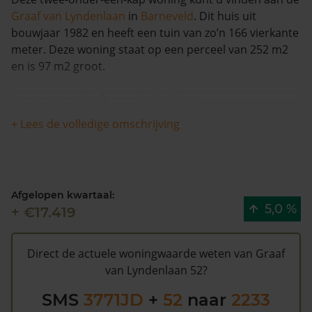
Graaf van Lyndenlaan
in
Barneveld
. Dit huis uit
bouwjaar 1982 en heeft een tuin van zo’n 166 vierkante
meter. Deze woning staat op een perceel van 252 m2
en is 97 m2 groot.
Deze woning heeft geen herleidbare
koopsominformatie en is met meer dan 5% in waarde
+ Lees de volledige omschrijving
gestegen in de afgelopen 12 maanden. Waarschijnlijk is
deze woning sinds 1993 niet meer verkocht.
Volgens Kadasterdata is de kans laag dat deze waarde
Afgelopen kwartaal:
te hoog is en dat er bespaard zou kunnen worden op
5,0 %
+ €17.419
de gemeentelijke belastingen. Met het
gratis WOZ
alarm
bent u elk jaar op de hoogte van uw laatste WOZ
waarde en kansen op besparing. Schrijf u
hier
gratis in.
Direct de actuele woningwaarde weten van Graaf
van Lyndenlaan 52?
SMS
3771JD
+
52
naar
2233