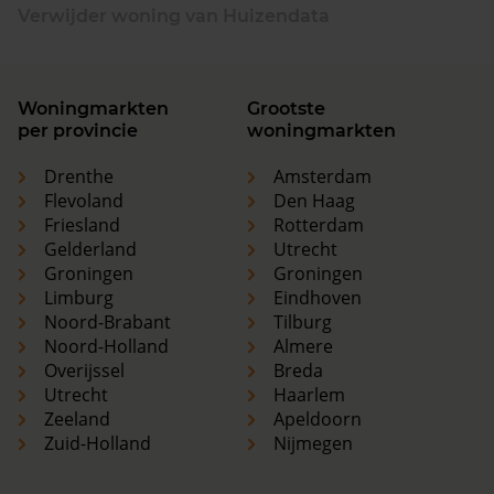
Verwijder woning van Huizendata
Woningmarkten
Grootste
per provincie
woningmarkten
Drenthe
Amsterdam
Flevoland
Den Haag
Friesland
Rotterdam
Gelderland
Utrecht
Groningen
Groningen
Limburg
Eindhoven
Noord-Brabant
Tilburg
Noord-Holland
Almere
Overijssel
Breda
Utrecht
Haarlem
Zeeland
Apeldoorn
Zuid-Holland
Nijmegen