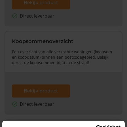
Bekijk product
Direct leverbaar
Koopsommenoverzicht
Een overzicht van alle verkochte woningen (koopsom
en koopdatum) binnen een postcodegebied. Bekijk
direct de koopsommen bij u in de straat!
Bekijk product
Direct leverbaar