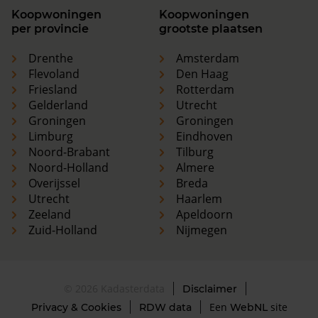
Koopwoningen
Koopwoningen
per provincie
grootste plaatsen
Drenthe
Amsterdam
Flevoland
Den Haag
Friesland
Rotterdam
Gelderland
Utrecht
Groningen
Groningen
Limburg
Eindhoven
Noord-Brabant
Tilburg
Noord-Holland
Almere
Overijssel
Breda
Utrecht
Haarlem
Zeeland
Apeldoorn
Zuid-Holland
Nijmegen
© 2026 Kadasterdata
Disclaimer
Een
site
Privacy & Cookies
RDW data
WebNL