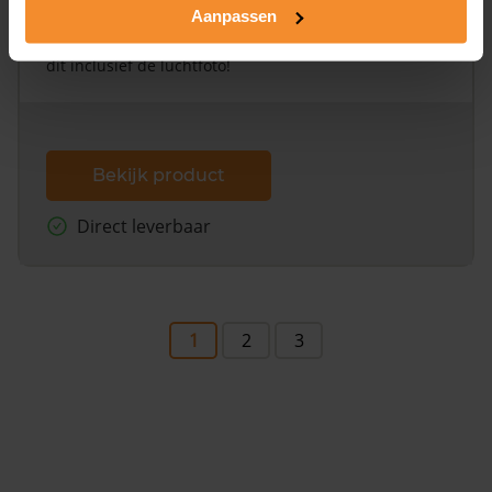
Aanpassen
Een uitgebreid overzicht van het perceel en
omliggende percelen met de kadastrale erfgrenzen,
dit inclusief de luchtfoto!
Bekijk product
Direct leverbaar
1
2
3