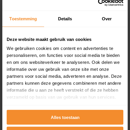
Koopsommenoverzicht (1 jaar gratis
updates)
Toestemming
Details
Over
Inclusief 1 jaar gratis updates
Een overzicht van alle verkochte woningen (koopsom
en koopdatum) binnen een postcodegebied. Dit
Deze website maakt gebruik van cookies
inclusief een jaar lang gratis updates van nieuwe
koopsommen.
We gebruiken cookies om content en advertenties te
personaliseren, om functies voor social media te bieden
en om ons websiteverkeer te analyseren. Ook delen we
informatie over uw gebruik van onze site met onze
partners voor social media, adverteren en analyse. Deze
Bekijk product
partners kunnen deze gegevens combineren met andere
Direct leverbaar
informatie die u aan ze heeft verstrekt of die ze hebben
verzameld op basis van uw gebruik van hun services.
Kadastrale kaart pakket
Alles toestaan
Alleen globale ligging perceel