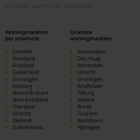
Verwijder woning van Huizendata
Woningmarkten
Grootste
per provincie
woningmarkten
Drenthe
Amsterdam
Flevoland
Den Haag
Friesland
Rotterdam
Gelderland
Utrecht
Groningen
Groningen
Limburg
Eindhoven
Noord-Brabant
Tilburg
Noord-Holland
Almere
Overijssel
Breda
Utrecht
Haarlem
Zeeland
Apeldoorn
Zuid-Holland
Nijmegen