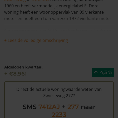
1960 en heeft vermoedelijk energielabel E. Deze
woning heeft een woonoppervlak van 99 vierkante
meter en heeft een tuin van zo’n 1972 vierkante meter.
Dit appartement is in 2019 voor het laatst verkocht en
is met meer dan 4% in waarde gestegen in de
+ Lees de volledige omschrijving
afgelopen 12 maanden. Sinds 1993 is de woning totaal
3 keer verkocht.
De gemeentelijke WOZ waarde van Zwolseweg 277 is
Afgelopen kwartaal:
€138.000 (2020). Volgens Kadasterdata is de kans laag
4,3 %
+ €8.961
dat deze waarde te hoog is en dat er bespaard zou
kunnen worden op de gemeentelijke belastingen. Met
het
gratis WOZ alarm
bent u elk jaar op de hoogte van
Direct de actuele woningwaarde weten van
uw laatste WOZ waarde en kansen op besparing.
Zwolseweg 277?
Schrijf u
hier
gratis in.
SMS
7412AJ
+
277
naar
2233