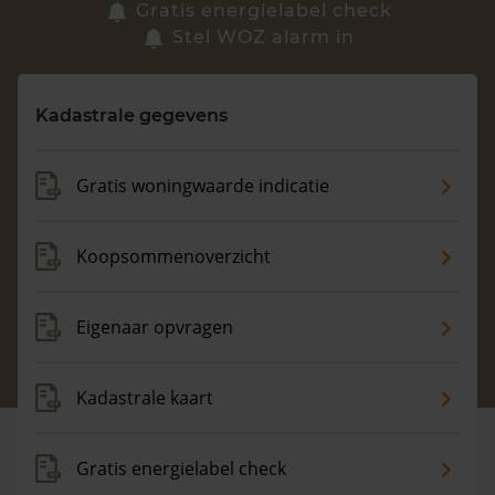
Zoek een woning
Gratis energielabel check
Stel WOZ alarm in
Vragen? Neem contact met ons op
Kadastrale gegevens
088 220 4200
Maandag t/m vrijdag - 08:00 -18:00
Gratis woningwaarde indicatie
Koopsommenoverzicht
Eigenaar opvragen
Kadastrale kaart
Gratis energielabel check