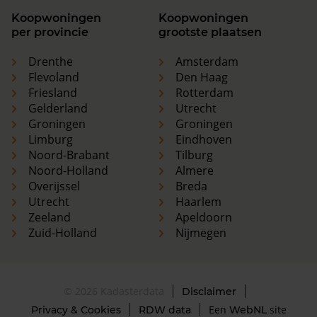
Koopwoningen
Koopwoningen
per provincie
grootste plaatsen
Drenthe
Amsterdam
Flevoland
Den Haag
Friesland
Rotterdam
Gelderland
Utrecht
Groningen
Groningen
Limburg
Eindhoven
Noord-Brabant
Tilburg
Noord-Holland
Almere
Overijssel
Breda
Utrecht
Haarlem
Zeeland
Apeldoorn
Zuid-Holland
Nijmegen
© 2026 Kadasterdata
Disclaimer
Een
site
Privacy & Cookies
RDW data
WebNL