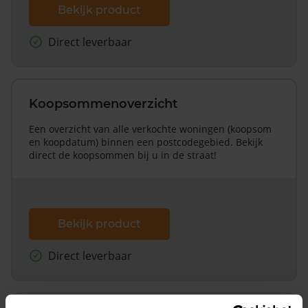
Bekijk product
Direct leverbaar
Koopsommenoverzicht
Een overzicht van alle verkochte woningen (koopsom
en koopdatum) binnen een postcodegebied. Bekijk
direct de koopsommen bij u in de straat!
Bekijk product
Direct leverbaar