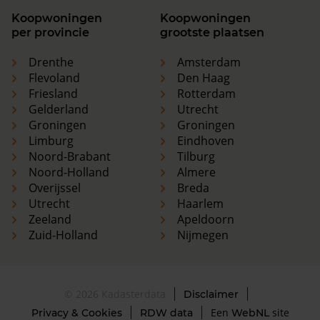
Koopwoningen
Koopwoningen
per provincie
grootste plaatsen
Drenthe
Amsterdam
Flevoland
Den Haag
Friesland
Rotterdam
Gelderland
Utrecht
Groningen
Groningen
Limburg
Eindhoven
Noord-Brabant
Tilburg
Noord-Holland
Almere
Overijssel
Breda
Utrecht
Haarlem
Zeeland
Apeldoorn
Zuid-Holland
Nijmegen
© 2026 Kadasterdata
Disclaimer
Een
site
Privacy & Cookies
RDW data
WebNL