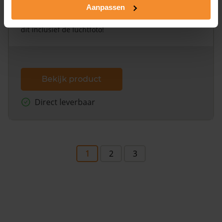
Aanpassen
Een uitgebreid overzicht van het perceel en
omliggende percelen met de kadastrale erfgrenzen,
dit inclusief de luchtfoto!
Bekijk product
Direct leverbaar
1
2
3