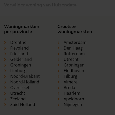
Verwijder woning van Huizendata
Woningmarkten
Grootste
per provincie
woningmarkten
Drenthe
Amsterdam
Flevoland
Den Haag
Friesland
Rotterdam
Gelderland
Utrecht
Groningen
Groningen
Limburg
Eindhoven
Noord-Brabant
Tilburg
Noord-Holland
Almere
Overijssel
Breda
Utrecht
Haarlem
Zeeland
Apeldoorn
Zuid-Holland
Nijmegen