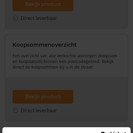
Bekijk product
Direct leverbaar
Koopsommenoverzicht
Een overzicht van alle verkochte woningen (koopsom
en koopdatum) binnen een postcodegebied. Bekijk
direct de koopsommen bij u in de straat!
Bekijk product
Direct leverbaar