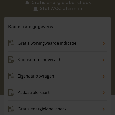
Zoek een woning
Gratis energielabel check
Stel WOZ alarm in
Vragen? Neem contact met ons op
Kadastrale gegevens
088 220 4200
Maandag t/m vrijdag - 08:00 -18:00
Gratis woningwaarde indicatie
Koopsommenoverzicht
Eigenaar opvragen
Kadastrale kaart
Gratis energielabel check