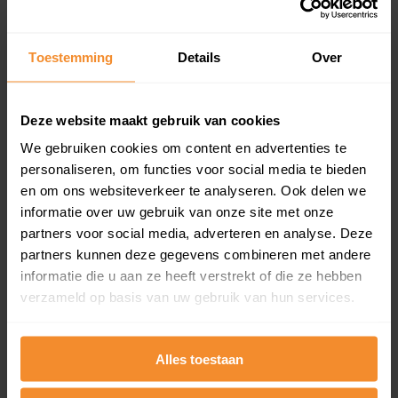
Koopsommenoverzicht (1 jaar gratis
updates)
Toestemming
Details
Over
Inclusief 1 jaar gratis updates
Een overzicht van alle verkochte woningen (koopsom
en koopdatum) binnen een postcodegebied. Dit
Deze website maakt gebruik van cookies
inclusief een jaar lang gratis updates van nieuwe
koopsommen.
We gebruiken cookies om content en advertenties te
personaliseren, om functies voor social media te bieden
en om ons websiteverkeer te analyseren. Ook delen we
informatie over uw gebruik van onze site met onze
partners voor social media, adverteren en analyse. Deze
Bekijk product
partners kunnen deze gegevens combineren met andere
Direct leverbaar
informatie die u aan ze heeft verstrekt of die ze hebben
verzameld op basis van uw gebruik van hun services.
Kadastrale kaart pakket
Alles toestaan
Alleen globale ligging perceel