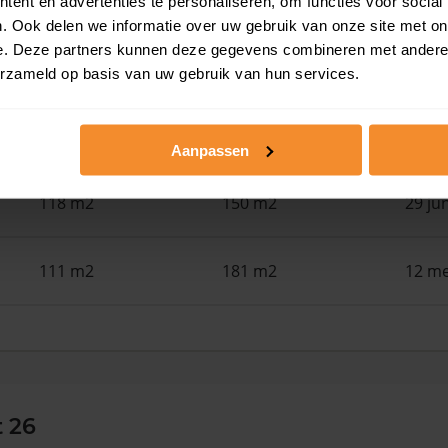
ent en advertenties te personaliseren, om functies voor social
. Ook delen we informatie over uw gebruik van onze site met on
e. Deze partners kunnen deze gegevens combineren met andere i
83 m2
1.392 m2
30 ju
erzameld op basis van uw gebruik van hun services.
155 m2
253 m2
29 ju
Aanpassen
118 m2
150 m2
29 ju
111 m2
181 m2
12 me
t 26