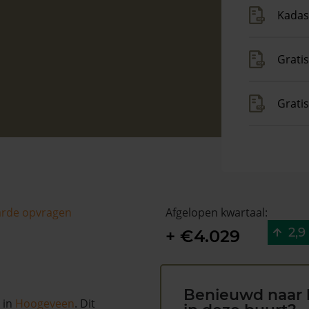
Kadas
Gratis
Grati
arde opvragen
Afgelopen kwartaal:
2,9
+ €4.029
Benieuwd naar 
in
Hoogeveen
. Dit