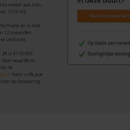
in deze buurt?
ante meter aan tuin.
 van 1316 m2.
Verkoopwaarde i
formatie en is met
en 12 maanden.
eer verkocht.
Op basis van recen
26 is €118.000
Soortgelijke wonin
t deze waarde te
 op de
alarm
bent u elk jaar
nsen op besparing.