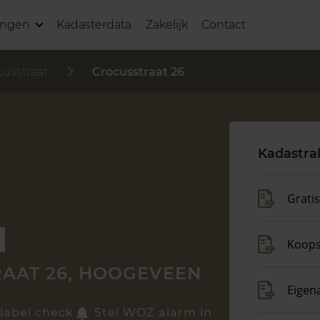
ingen
Kadasterdata
Zakelijk
Contact
cusstraat
Crocusstraat 26
Kadastra
Grati
Koop
AAT 26, HOOGEVEEN
Eigen
label check
Stel WOZ alarm in