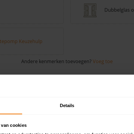
Dubbelglas o
tepomp Keuzehulp
Andere kenmerken toevoegen?
Voeg toe
in de buurt
Details
Woonoppervlak
Perceel
Ver
 van cookies
164 m2
208 m2
30 ju