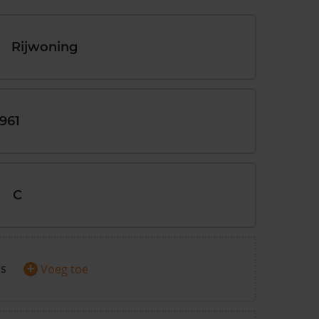
Rijwoning
1961
C
+
rs
Voeg toe