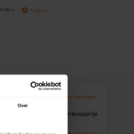
+
f HR++
Voeg toe
Andere koopsommen opvragen
Over
koopdatum
Verkoopprijs
ni 2026
Koopsom opvragen