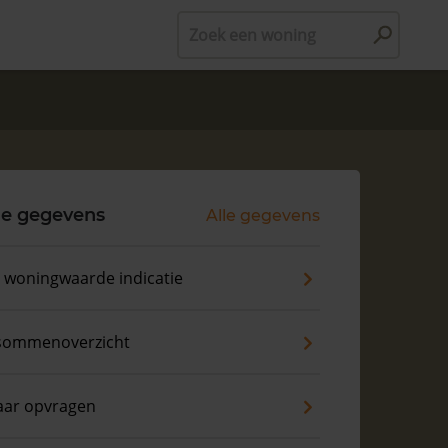
Zoek een woning
le gegevens
Alle gegevens
s woningwaarde indicatie
sommenoverzicht
aar opvragen