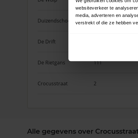
We gebruiken cookies om cont
websiteverkeer te analyseren
media, adverteren en analys
Duizendschoonstraat
33
verstrekt of die ze hebben v
De Drift
5
De Rietgans
111
Crocusstraat
2
Alle gegevens over Crocusstraa