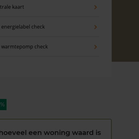
trale kaart
 energielabel check
s warmtepomp check
 %
hoeveel een woning waard is