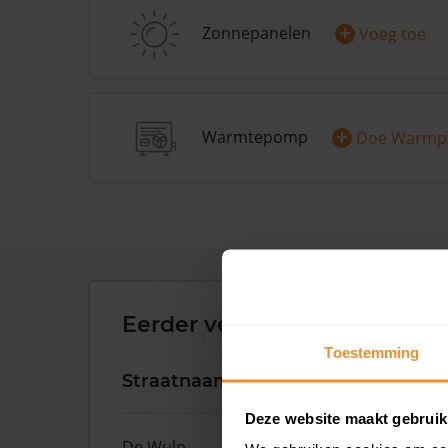
+
Zonnepanelen
Voeg toe
+
Warmtepomp
Doe Warmp
Eerder verkochte woningen 
Toestemming
Straatnaam
Huisnr.
Deze website maakt gebruik
De Wulp
50