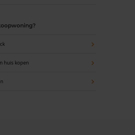
 koopwoning?
eck
an huis kopen
en