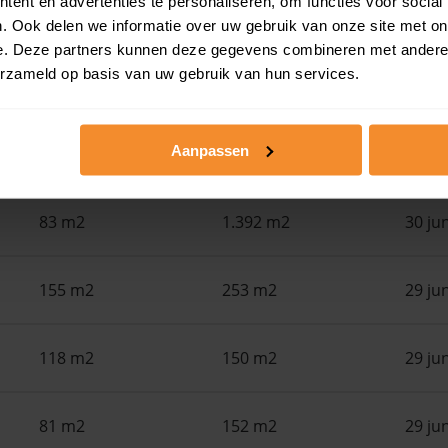
ent en advertenties te personaliseren, om functies voor social
. Ook delen we informatie over uw gebruik van onze site met on
in de buurt
e. Deze partners kunnen deze gegevens combineren met andere i
erzameld op basis van uw gebruik van hun services.
Woonoppervlak
Perceel
Ver
Aanpassen
164 m2
208 m2
30 ju
83 m2
1.392 m2
30 ju
155 m2
253 m2
29 ju
118 m2
150 m2
29 ju
81 m2
152 m2
29 ju