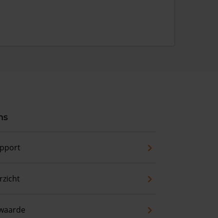
ns
pport
zicht
waarde