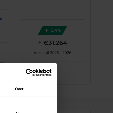
6,4%
+ €31.264
Verschil 2025 - 2026
026
Over