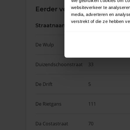
We gebruiken cookies om cont
websiteverkeer te analyseren
Eerder verkochte woningen 
media, adverteren en analys
verstrekt of die ze hebben v
Straatnaam
Huisnr.
De Wulp
50
Duizendschoonstraat
33
De Drift
5
De Rietgans
111
Da Costastraat
70