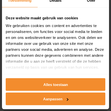
Toestemming
Details
Over
en koopdatum) binnen een postcodegebied. Dit
inclusief een jaar lang gratis updates van nieuwe
koopsommen.
Deze website maakt gebruik van cookies
We gebruiken cookies om content en advertenties te
personaliseren, om functies voor social media te bieden
en om ons websiteverkeer te analyseren. Ook delen we
Bekijk product
informatie over uw gebruik van onze site met onze
partners voor social media, adverteren en analyse. Deze
Direct leverbaar
partners kunnen deze gegevens combineren met andere
informatie die u aan ze heeft verstrekt of die ze hebben
verzameld op basis van uw gebruik van hun services.
Kadastrale kaart pakket
Alleen globale ligging perceel
Alles toestaan
Een uitgebreid overzicht van het perceel en
omliggende percelen met de kadastrale erfgrenzen,
Aanpassen
dit inclusief de luchtfoto!