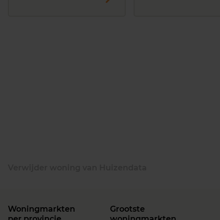
Verwijder woning van Huizendata
Woningmarkten
Grootste
per provincie
woningmarkten