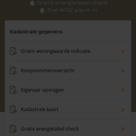
Zoek een woning
Gratis energielabel check
Stel WOZ alarm in
Vragen? Neem contact met ons op
Kadastrale gegevens
088 220 4200
Maandag t/m vrijdag - 08:00 -18:00
Gratis woningwaarde indicatie
Koopsommenoverzicht
Eigenaar opvragen
Kadastrale kaart
Gratis energielabel check