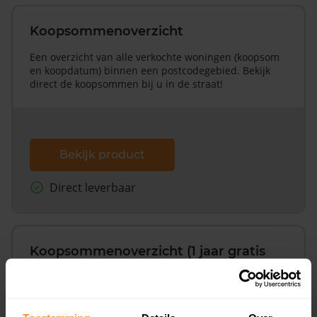
Koopsommenoverzicht
Een overzicht van alle verkochte woningen (koopsom
en koopdatum) binnen een postcodegebied. Bekijk
direct de koopsommen bij u in de straat!
Bekijk product
Direct leverbaar
Koopsommenoverzicht (1 jaar gratis
updates)
Inclusief 1 jaar gratis updates
Een overzicht van alle verkochte woningen (koopsom