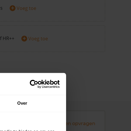
+
rs
Voeg toe
+
f HR++
Voeg toe
Over
Andere koopsommen opvragen