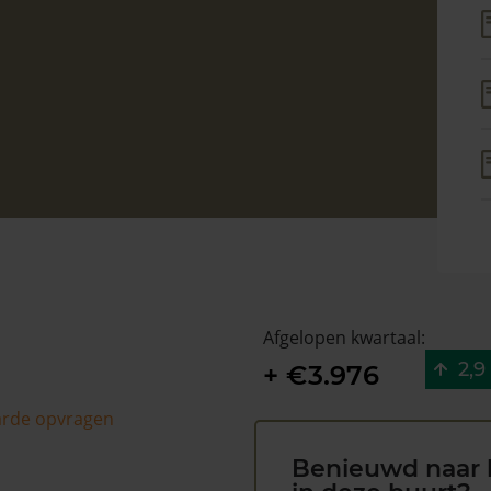
Afgelopen kwartaal:
2,9
+ €3.976
arde opvragen
Benieuwd naar 