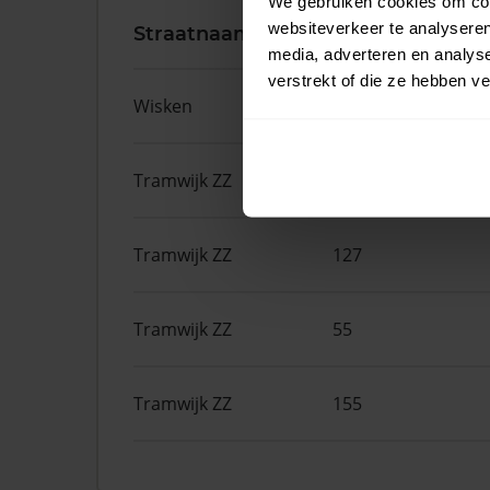
We gebruiken cookies om cont
websiteverkeer te analyseren
Straatnaam
Huisnr.
media, adverteren en analys
verstrekt of die ze hebben v
Wisken
14
Tramwijk ZZ
140
Tramwijk ZZ
127
Tramwijk ZZ
55
Tramwijk ZZ
155