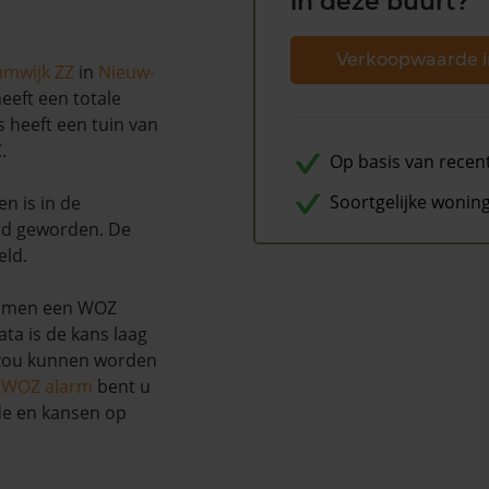
in deze buurt?
Verkoopwaarde i
amwijk ZZ
in
Nieuw-
eeft een totale
s heeft een tuin van
.
Op basis van recen
Soortgelijke wonin
en is in de
d geworden. De
eld.
Emmen een WOZ
ta is de kans laag
 zou kunnen worden
s WOZ alarm
bent u
de en kansen op