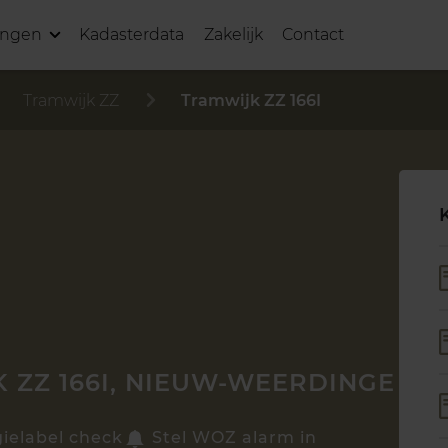
ingen
Kadasterdata
Zakelijk
Contact
Tramwijk ZZ
Tramwijk ZZ 166I
 ZZ 166I, NIEUW-WEERDINGE
ielabel check
Stel WOZ alarm in