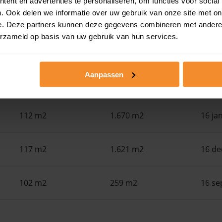
ent en advertenties te personaliseren, om functies voor social
. Ook delen we informatie over uw gebruik van onze site met on
Woonoppervlak
Perceel
Ver
e. Deze partners kunnen deze gegevens combineren met andere i
erzameld op basis van uw gebruik van hun services.
142 m2
340 m2
30 ju
Aanpassen
135 m2
1.614 m2
07 ap
112 m2
1.670 m2
16 ja
117 m2
1.621 m2
16 d
102 m2
259 m2
16 se