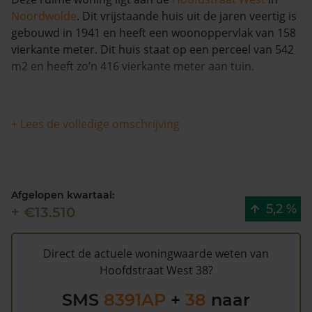
Noordwolde
. Dit vrijstaande huis uit de jaren veertig is
gebouwd in 1941 en heeft een woonoppervlak van 158
vierkante meter. Dit huis staat op een perceel van 542
m2 en heeft zo’n 416 vierkante meter aan tuin.
Deze vrijstaande woning is 20232020 in 2020 voor het
laatst verkocht en is in de afgelopen 12 maanden met
+ Lees de volledige omschrijving
meer dan 4% in waarde gedaald. De woning is na 1993
één keer van eigenaar gewisseld.
Hoofdstraat West 38 heeft volgens de gemeente
Afgelopen kwartaal:
Weststellingwerf een WOZ waarde van €253.000 (2020).
5,2 %
+ €13.510
Volgens Kadasterdata is de kans laag dat deze waarde
te hoog is en dat er bespaard zou kunnen worden op
de gemeentelijke belastingen. Met het
gratis WOZ
Direct de actuele woningwaarde weten van
alarm
bent u elk jaar op de hoogte van uw laatste WOZ
Hoofdstraat West 38?
waarde en kansen op besparing. Schrijf u
hier
gratis in.
SMS
8391AP
+
38
naar