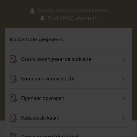
Zoek een woning
Gratis energielabel check
Stel WOZ alarm in
Vragen? Neem contact met ons op
Kadastrale gegevens
088 220 4200
Maandag t/m vrijdag - 08:00 -18:00
Gratis woningwaarde indicatie
Koopsommenoverzicht
Eigenaar opvragen
Kadastrale kaart