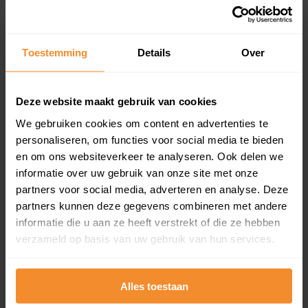
Koopsommenoverzicht (1 jaar gratis
updates)
Toestemming
Details
Over
Inclusief 1 jaar gratis updates
Een overzicht van alle verkochte woningen (koopsom
Deze website maakt gebruik van cookies
en koopdatum) binnen een postcodegebied. Dit
inclusief een jaar lang gratis updates van nieuwe
We gebruiken cookies om content en advertenties te
koopsommen.
personaliseren, om functies voor social media te bieden
en om ons websiteverkeer te analyseren. Ook delen we
informatie over uw gebruik van onze site met onze
partners voor social media, adverteren en analyse. Deze
Bekijk product
partners kunnen deze gegevens combineren met andere
informatie die u aan ze heeft verstrekt of die ze hebben
Direct leverbaar
verzameld op basis van uw gebruik van hun services.
Alles toestaan
Kadastrale kaart pakket