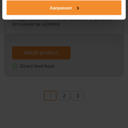
Alleen globale ligging perceel
Aanpassen
Een uitgebreid overzicht van het perceel en
omliggende percelen met de kadastrale erfgrenzen,
dit inclusief de luchtfoto!
Bekijk product
Direct leverbaar
1
2
3