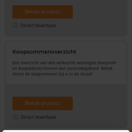
Bekijk product
Direct leverbaar
Koopsommenoverzicht
Een overzicht van alle verkochte woningen (koopsom
en koopdatum) binnen een postcodegebied. Bekijk
direct de koopsommen bij u in de straat!
Bekijk product
Direct leverbaar