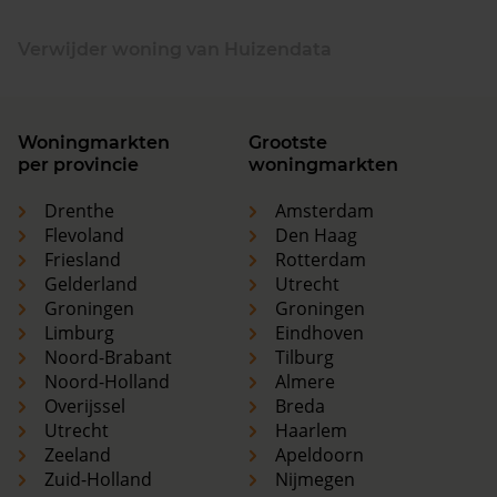
Verwijder woning van Huizendata
Woningmarkten
Grootste
per provincie
woningmarkten
Drenthe
Amsterdam
Flevoland
Den Haag
Friesland
Rotterdam
Gelderland
Utrecht
Groningen
Groningen
Limburg
Eindhoven
Noord-Brabant
Tilburg
Noord-Holland
Almere
Overijssel
Breda
Utrecht
Haarlem
Zeeland
Apeldoorn
Zuid-Holland
Nijmegen