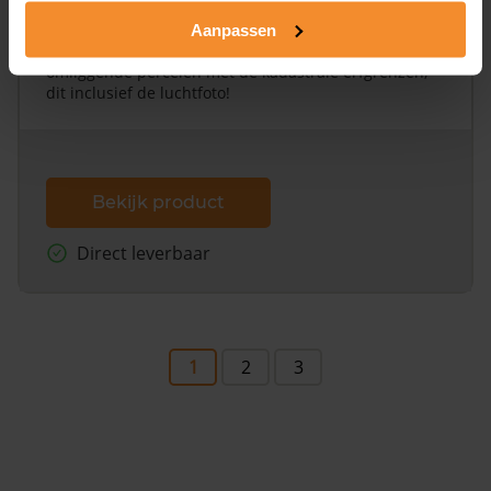
Alleen globale ligging perceel
Aanpassen
Een uitgebreid overzicht van het perceel en
omliggende percelen met de kadastrale erfgrenzen,
dit inclusief de luchtfoto!
Bekijk product
Direct leverbaar
1
2
3