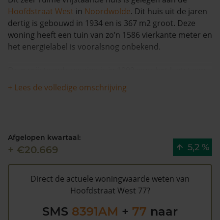
Hoofdstraat West
in
Noordwolde
. Dit huis uit de jaren
dertig is gebouwd in 1934 en is 367 m2 groot. Deze
woning heeft een tuin van zo’n 1586 vierkante meter en
het energielabel is vooralsnog onbekend.
Deze vrijstaande woning is in 1999 voor het laatst van
eigenaar veranderd en is in de afgelopen 12 maanden
+ Lees de volledige omschrijving
met meer dan 4% in waarde verminderd. De woning is
na 1993 één keer verkocht.
De gemeentelijke WOZ waarde van Hoofdstraat West
Afgelopen kwartaal:
77 is €394.000 (2020). Volgens Kadasterdata is de kans
5,2 %
+ €20.669
laag dat deze waarde te hoog is en dat er bespaard zou
kunnen worden op de gemeentelijke belastingen. Met
het
gratis WOZ alarm
bent u elk jaar op de hoogte van
Direct de actuele woningwaarde weten van
uw laatste WOZ waarde en kansen op besparing.
Hoofdstraat West 77?
Schrijf u
hier
gratis in.
SMS
8391AM
+
77
naar