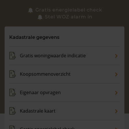
Zoek een woning
Gratis energielabel check
Stel WOZ alarm in
Vragen? Neem contact met ons op
Kadastrale gegevens
088 220 4200
Maandag t/m vrijdag - 08:00 -18:00
Gratis woningwaarde indicatie
Koopsommenoverzicht
Eigenaar opvragen
Kadastrale kaart