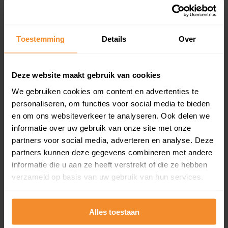
Koopsommenoverzicht (1 jaar gratis
updates)
Toestemming
Details
Over
Inclusief 1 jaar gratis updates
Een overzicht van alle verkochte woningen (koopsom
Deze website maakt gebruik van cookies
en koopdatum) binnen een postcodegebied. Dit
inclusief een jaar lang gratis updates van nieuwe
We gebruiken cookies om content en advertenties te
koopsommen.
personaliseren, om functies voor social media te bieden
en om ons websiteverkeer te analyseren. Ook delen we
informatie over uw gebruik van onze site met onze
partners voor social media, adverteren en analyse. Deze
Bekijk product
partners kunnen deze gegevens combineren met andere
informatie die u aan ze heeft verstrekt of die ze hebben
Direct leverbaar
verzameld op basis van uw gebruik van hun services.
Alles toestaan
Kadastrale kaart pakket