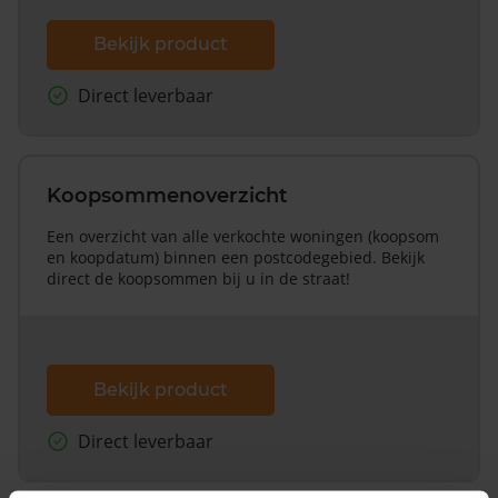
Bekijk product
Direct leverbaar
Koopsommenoverzicht
Een overzicht van alle verkochte woningen (koopsom
en koopdatum) binnen een postcodegebied. Bekijk
direct de koopsommen bij u in de straat!
Bekijk product
Direct leverbaar