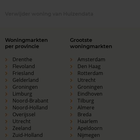
Verwijder woning van Huizendata
Woningmarkten
Grootste
per provincie
woningmarkten
Drenthe
Amsterdam
Flevoland
Den Haag
Friesland
Rotterdam
Gelderland
Utrecht
Groningen
Groningen
Limburg
Eindhoven
Noord-Brabant
Tilburg
Noord-Holland
Almere
Overijssel
Breda
Utrecht
Haarlem
Zeeland
Apeldoorn
Zuid-Holland
Nijmegen