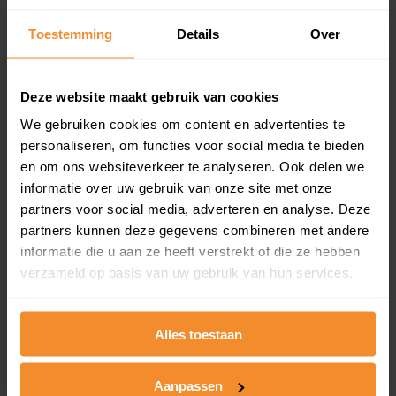
Inclusief 1 jaar gratis updates
Toestemming
Details
Over
Een overzicht van alle verkochte woningen (koopsom
en koopdatum) binnen een postcodegebied. Dit
inclusief een jaar lang gratis updates van nieuwe
Deze website maakt gebruik van cookies
koopsommen.
We gebruiken cookies om content en advertenties te
personaliseren, om functies voor social media te bieden
en om ons websiteverkeer te analyseren. Ook delen we
Bekijk product
informatie over uw gebruik van onze site met onze
partners voor social media, adverteren en analyse. Deze
Direct leverbaar
partners kunnen deze gegevens combineren met andere
informatie die u aan ze heeft verstrekt of die ze hebben
verzameld op basis van uw gebruik van hun services.
Kadastrale kaart pakket
Alles toestaan
Alleen globale ligging perceel
Een uitgebreid overzicht van het perceel en
omliggende percelen met de kadastrale erfgrenzen,
Aanpassen