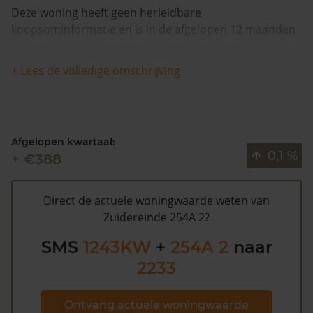
Deze woning heeft geen herleidbare
koopsominformatie en is in de afgelopen 12 maanden
meer dan 4% meer waard geworden. De woning is 2
keer verkocht na 1993.
+ Lees de volledige omschrijving
Volgens Kadasterdata is de kans laag dat deze waarde
te hoog is en dat er bespaard zou kunnen worden op
de gemeentelijke belastingen. Met het
gratis WOZ
Afgelopen kwartaal:
alarm
bent u elk jaar op de hoogte van uw laatste WOZ
0,1 %
+ €388
waarde en kansen op besparing. Schrijf u
hier
gratis in.
Direct de actuele woningwaarde weten van
Zuidereinde 254A 2?
SMS
1243KW
+
254A 2
naar
2233
Ontvang actuele woningwaarde