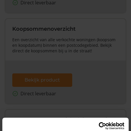
Direct leverbaar
Koopsommenoverzicht
Een overzicht van alle verkochte woningen (koopsom
en koopdatum) binnen een postcodegebied. Bekijk
direct de koopsommen bij u in de straat!
Bekijk product
Direct leverbaar
Koopsommenoverzicht (1 jaar gratis
updates)