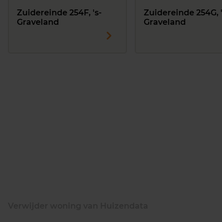
Zuidereinde 254F, 's-
Zuidereinde 254G, '
Graveland
Graveland
Verwijder woning van Huizendata