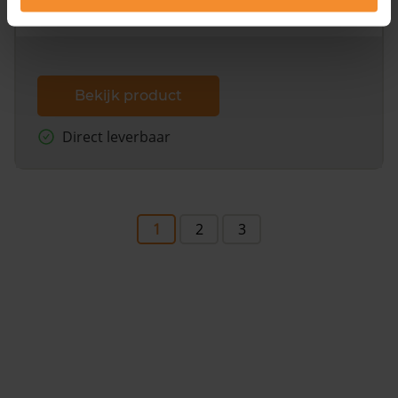
dit inclusief de luchtfoto!
Bekijk product
Direct leverbaar
1
2
3