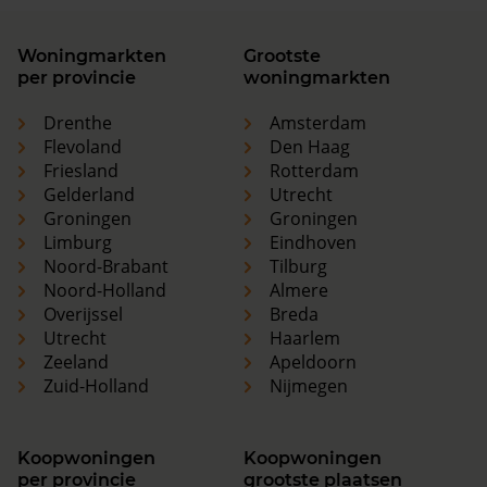
Woningmarkten
Grootste
per provincie
woningmarkten
Drenthe
Amsterdam
Flevoland
Den Haag
Friesland
Rotterdam
Gelderland
Utrecht
Groningen
Groningen
Limburg
Eindhoven
Noord-Brabant
Tilburg
Noord-Holland
Almere
Overijssel
Breda
Utrecht
Haarlem
Zeeland
Apeldoorn
Zuid-Holland
Nijmegen
Koopwoningen
Koopwoningen
per provincie
grootste plaatsen