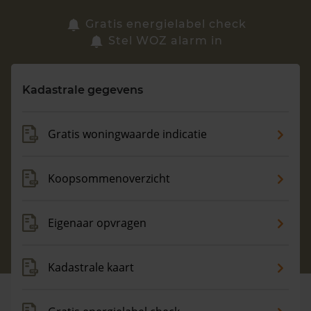
Zoek een woning
Gratis energielabel check
Stel WOZ alarm in
Vragen? Neem contact met ons op
Kadastrale gegevens
088 220 4200
Maandag t/m vrijdag - 08:00 -18:00
Gratis woningwaarde indicatie
Koopsommenoverzicht
Eigenaar opvragen
Kadastrale kaart