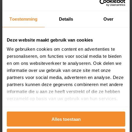
Koopsommenoverzicht (1 jaar gratis
updates)
Toestemming
Details
Over
Inclusief 1 jaar gratis updates
Een overzicht van alle verkochte woningen (koopsom
en koopdatum) binnen een postcodegebied. Dit
Deze website maakt gebruik van cookies
inclusief een jaar lang gratis updates van nieuwe
koopsommen.
We gebruiken cookies om content en advertenties te
personaliseren, om functies voor social media te bieden
en om ons websiteverkeer te analyseren. Ook delen we
informatie over uw gebruik van onze site met onze
partners voor social media, adverteren en analyse. Deze
Bekijk product
partners kunnen deze gegevens combineren met andere
Direct leverbaar
informatie die u aan ze heeft verstrekt of die ze hebben
verzameld op basis van uw gebruik van hun services.
Kadastrale kaart pakket
Alles toestaan
Alleen globale ligging perceel