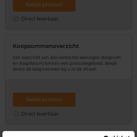
Bekijk product
Direct leverbaar
Koopsommenoverzicht
Een overzicht van alle verkochte woningen (koopsom
en koopdatum) binnen een postcodegebied. Bekijk
direct de koopsommen bij u in de straat!
Bekijk product
Direct leverbaar