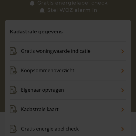
Zoek een woning
Gratis energielabel check
Stel WOZ alarm in
Vragen? Neem contact met ons op
Kadastrale gegevens
088 220 4200
Maandag t/m vrijdag - 08:00 -18:00
Gratis woningwaarde indicatie
Koopsommenoverzicht
Eigenaar opvragen
Kadastrale kaart
Gratis energielabel check