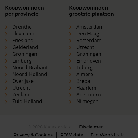
Koopwoningen
Koopwoningen
per provincie
grootste plaatsen
Drenthe
Amsterdam
Flevoland
Den Haag
Friesland
Rotterdam
Gelderland
Utrecht
Groningen
Groningen
Limburg
Eindhoven
Noord-Brabant
Tilburg
Noord-Holland
Almere
Overijssel
Breda
Utrecht
Haarlem
Zeeland
Apeldoorn
Zuid-Holland
Nijmegen
© 2026 Kadasterdata
Disclaimer
Een
site
Privacy & Cookies
RDW data
WebNL