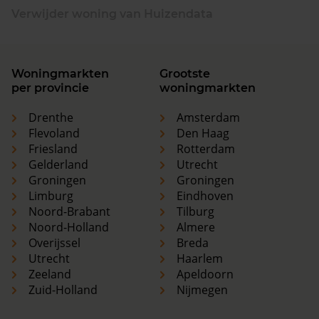
Verwijder woning van Huizendata
Woningmarkten
Grootste
per provincie
woningmarkten
Drenthe
Amsterdam
Flevoland
Den Haag
Friesland
Rotterdam
Gelderland
Utrecht
Groningen
Groningen
Limburg
Eindhoven
Noord-Brabant
Tilburg
Noord-Holland
Almere
Overijssel
Breda
Utrecht
Haarlem
Zeeland
Apeldoorn
Zuid-Holland
Nijmegen