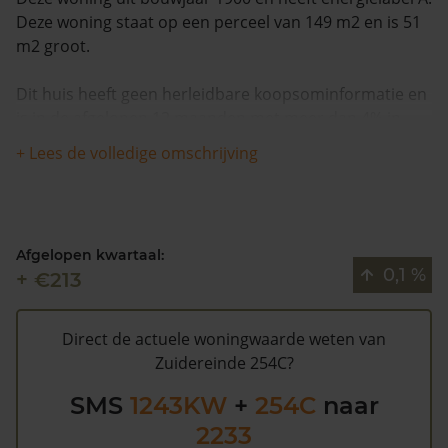
Deze woning staat op een perceel van 149 m2 en is 51
m2 groot.
Dit huis heeft geen herleidbare koopsominformatie en
is in de afgelopen 12 maanden met meer dan 4% in
waarde gestegen. De woning is sinds 1993
+ Lees de volledige omschrijving
waarschijnlijk niet meer verkocht.
Volgens Kadasterdata is de kans dat deze waarde te
hoog is en dat er bespaard zou kunnen worden op de
Afgelopen kwartaal:
gemeentelijke belastingen. Met het
gratis WOZ alarm
0,1 %
+ €213
bent u elk jaar op de hoogte van uw laatste WOZ
waarde en kansen op besparing. Schrijf u
hier
gratis in.
Direct de actuele woningwaarde weten van
Zuidereinde 254C?
SMS
1243KW
+
254C
naar
2233