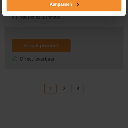
Aanpassen
Een uitgebreid overzicht van het perceel en
omliggende percelen met de kadastrale erfgrenzen,
dit inclusief de luchtfoto!
Bekijk product
Direct leverbaar
1
2
3