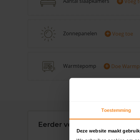
+
Aantal slaapkamers
Voeg 
+
Zonnepanelen
Voeg toe
+
Warmtepomp
Doe Warmp
Toestemming
Eerder verkochte woningen 
Deze website maakt gebruik