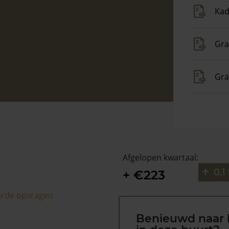
Kad
Gra
Gra
Afgelopen kwartaal:
0,1
+ €223
arde opvragen
Benieuwd naar 