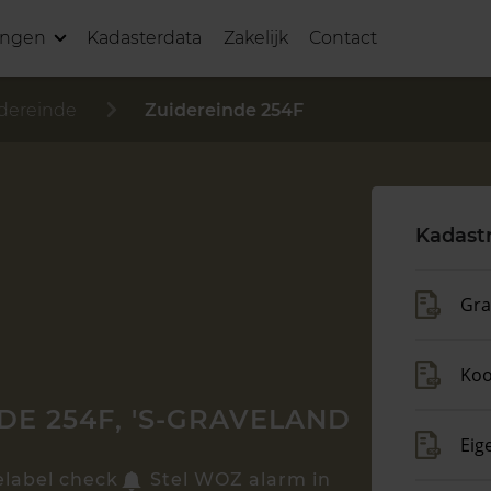
ingen
Kadasterdata
Zakelijk
Contact
dereinde
Zuidereinde 254F
Kadast
Gra
Koo
DE 254F, 'S-GRAVELAND
Eig
elabel check
Stel WOZ alarm in