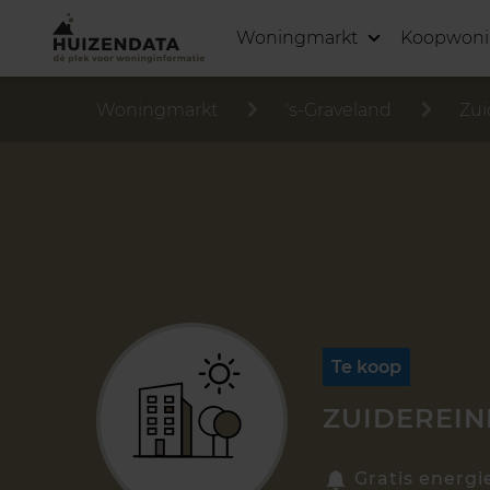
Woningmarkt
Koopwon
Woningmarkt
's-Graveland
Zui
Te koop
ZUIDEREIN
Gratis energi