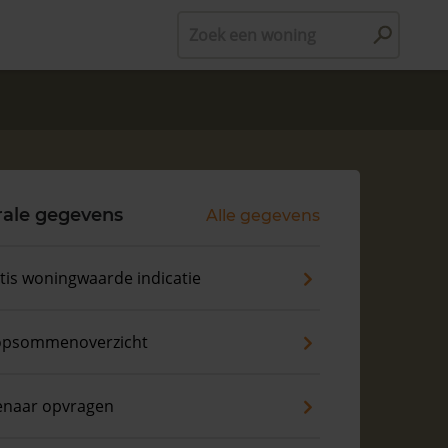
Zoek een woning
rale gegevens
Alle gegevens
tis woningwaarde indicatie
psommenoverzicht
enaar opvragen