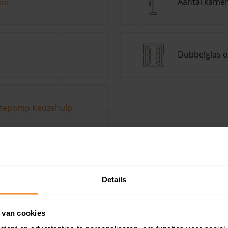
Aantal kame
toe
Dubbelglas o
tepomp Keuzehulp
Andere kenmerken toevoegen?
Voeg toe
Details
in de buurt
 van cookies