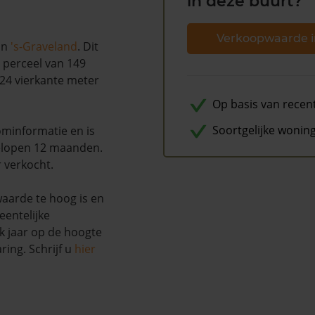
in deze buurt?
Verkoopwaarde i
in
's-Graveland
. Dit
 perceel van 149
24 vierkante meter
Op basis van recen
Soortgelijke wonin
minformatie en is
elopen 12 maanden.
r verkocht.
waarde te hoog is en
entelijke
k jaar op de hoogte
ing. Schrijf u
hier