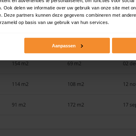
ent en advertenties te personaliseren, om functies voor social
Woonoppervlak
Perceel
Ver
. Ook delen we informatie over uw gebruik van onze site met on
e. Deze partners kunnen deze gegevens combineren met andere i
137 m2
165 m2
25 ma
erzameld op basis van uw gebruik van hun services.
24 m2
149 m2
31 d
Aanpassen
154 m2
69 m2
02 d
114 m2
108 m2
12 n
91 m2
172 m2
17 se