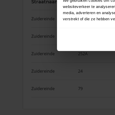
We gebruiken cookies om cont
Straatnaam
Huisnr.
websiteverkeer te analyseren
media, adverteren en analys
Zuidereinde
169
verstrekt of die ze hebben v
Zuidereinde
254F
Zuidereinde
252A
Zuidereinde
24
Zuidereinde
79