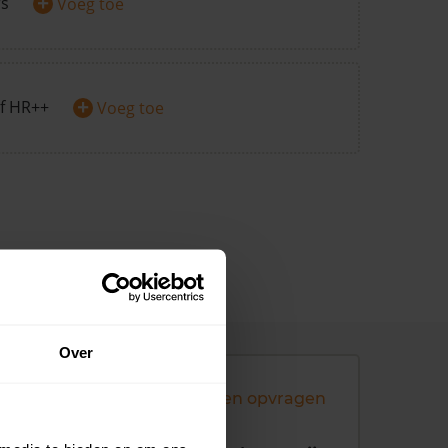
+
rs
Voeg toe
+
f HR++
Voeg toe
Over
Andere koopsommen opvragen