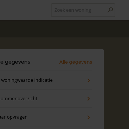
Zoek een woning
le gegevens
Alle gegevens
s woningwaarde indicatie
sommenoverzicht
aar opvragen