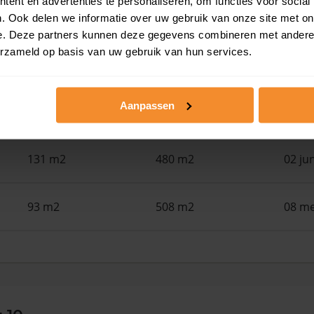
ent en advertenties te personaliseren, om functies voor social
79 m2
267 m2
29 ju
. Ook delen we informatie over uw gebruik van onze site met on
e. Deze partners kunnen deze gegevens combineren met andere i
erzameld op basis van uw gebruik van hun services.
126 m2
175 m2
16 ju
Aanpassen
94 m2
2.270 m2
05 ju
131 m2
480 m2
02 ju
93 m2
508 m2
08 me