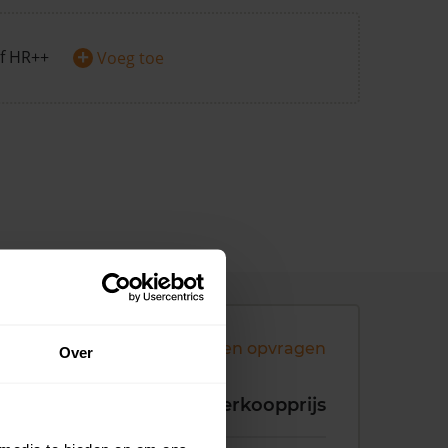
+
f HR++
Voeg toe
Andere koopsommen opvragen
Over
koopdatum
Verkoopprijs