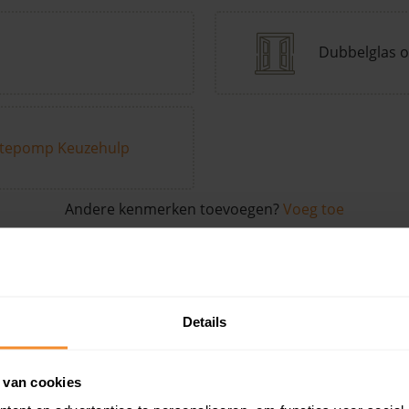
Dubbelglas o
tepomp Keuzehulp
Andere kenmerken toevoegen?
Voeg toe
in de buurt
Details
Woonoppervlak
Perceel
Ver
 van cookies