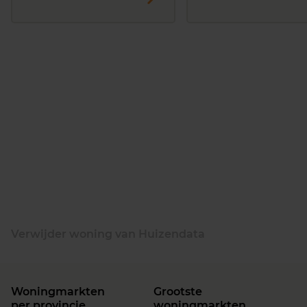
Verwijder woning van Huizendata
Woningmarkten
Grootste
per provincie
woningmarkten