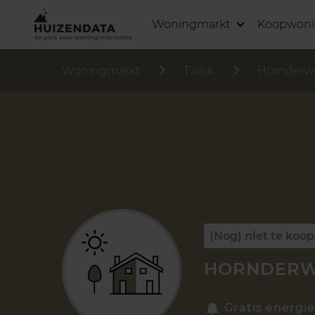
Woningmarkt
Koopwon
Woningmarkt
Twisk
Hornderw
(Nog) niet te koop
HORNDERWE
Gratis energie