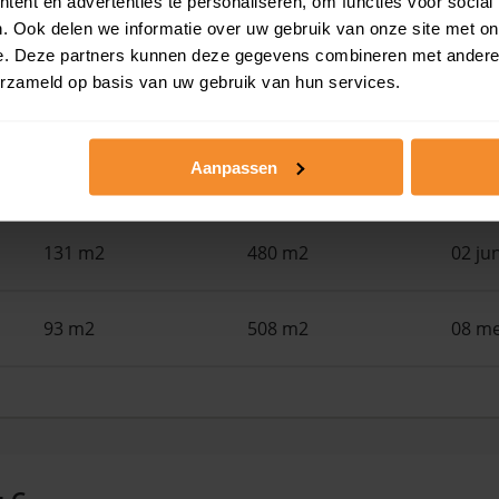
ent en advertenties te personaliseren, om functies voor social
79 m2
267 m2
29 ju
. Ook delen we informatie over uw gebruik van onze site met on
e. Deze partners kunnen deze gegevens combineren met andere i
erzameld op basis van uw gebruik van hun services.
126 m2
175 m2
16 ju
Aanpassen
94 m2
2.270 m2
05 ju
131 m2
480 m2
02 ju
93 m2
508 m2
08 me