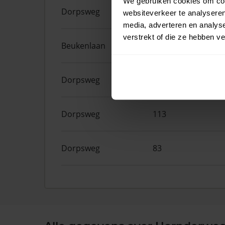
We gebruiken cookies om cont
Dorpsweg
165
websiteverkeer te analyseren
media, adverteren en analys
verstrekt of die ze hebben v
Beukenlaan
63
Dorpsweg
127F
Dorpsweg
113
Dorpsweg
83