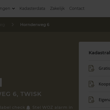
ingen
Kadasterdata
Zakelijk
Contact
eg
Hornderweg 6
Kadastra
Grati
Koop
G 6, TWISK
Eigen
label check
Stel WOZ alarm in