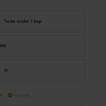
Twee onder 1 kap
1961
D
+
rs
Voeg toe