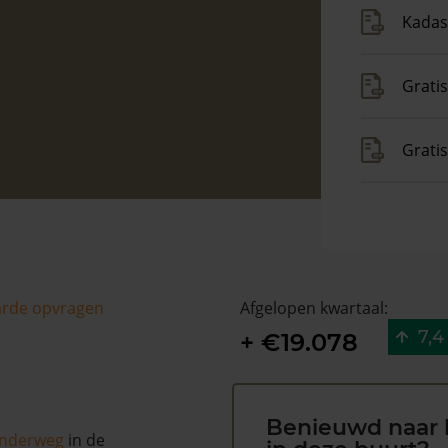
Kadas
Gratis
Grati
arde opvragen
Afgelopen kwartaal:
7,4
+ €19.078
Benieuwd naar 
nderweg
in de