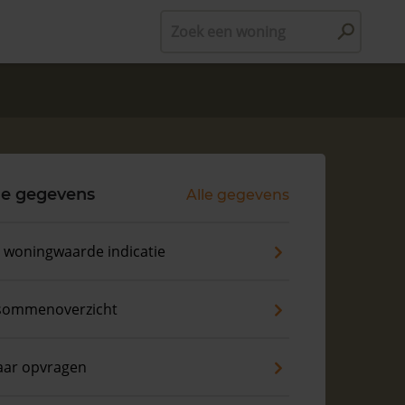
Zoek een woning
le gegevens
Alle gegevens
s woningwaarde indicatie
sommenoverzicht
aar opvragen