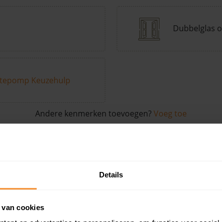
Dubbelglas o
tepomp Keuzehulp
Andere kenmerken toevoegen?
Voeg toe
in de buurt
Details
Woonoppervlak
Perceel
Ver
 van cookies