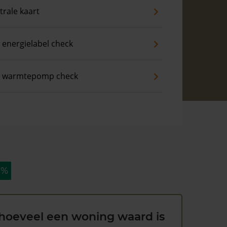
trale kaart
 energielabel check
s warmtepomp check
 %
hoeveel een woning waard is