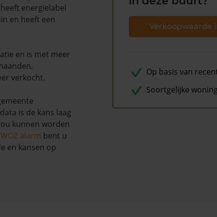
in deze buurt?
heeft energielabel
uin en heeft een
Verkoopwaarde i
atie en is met meer
 maanden.
Op basis van recen
eer verkocht.
Soortgelijke wonin
 gemeente
data is de kans laag
 zou kunnen worden
s WOZ alarm
bent u
de en kansen op