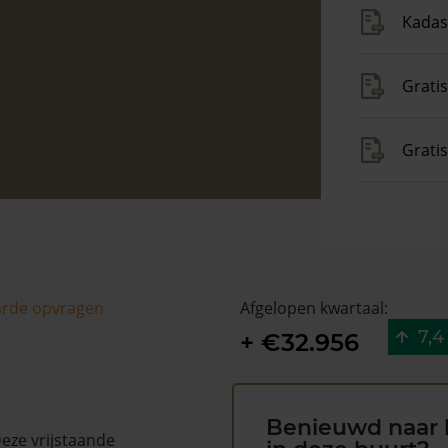
Kadas
Gratis
Grati
arde opvragen
Afgelopen kwartaal:
7,4
+ €32.956
Benieuwd naar 
Deze vrijstaande