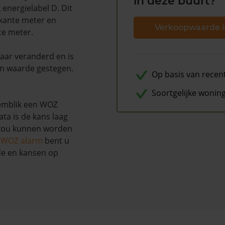
in deze buurt?
energielabel D. Dit
rkante meter en
Verkoopwaarde i
te meter.
naar veranderd en is
n waarde gestegen.
Op basis van recen
Soortgelijke wonin
emblik een WOZ
ta is de kans laag
 zou kunnen worden
s WOZ alarm
bent u
de en kansen op