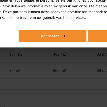
ent en advertenties te personaliseren, om functies voor social
79 m2
267 m2
29 ju
. Ook delen we informatie over uw gebruik van onze site met on
e. Deze partners kunnen deze gegevens combineren met andere i
erzameld op basis van uw gebruik van hun services.
126 m2
175 m2
16 ju
Aanpassen
94 m2
2.270 m2
05 ju
131 m2
480 m2
02 ju
93 m2
508 m2
08 me