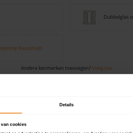
Dubbelglas o
tepomp Keuzehulp
Andere kenmerken toevoegen?
Voeg toe
in de buurt
Details
Woonoppervlak
Perceel
Ver
 van cookies