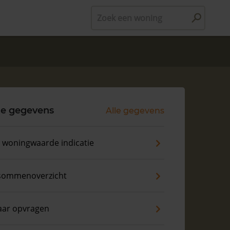
Zoek een woning
le gegevens
Alle gegevens
s woningwaarde indicatie
sommenoverzicht
aar opvragen