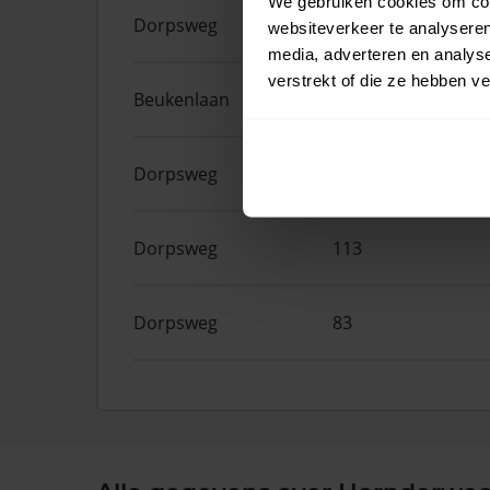
We gebruiken cookies om cont
Dorpsweg
165
websiteverkeer te analyseren
media, adverteren en analys
verstrekt of die ze hebben v
Beukenlaan
63
Dorpsweg
127F
Dorpsweg
113
Dorpsweg
83