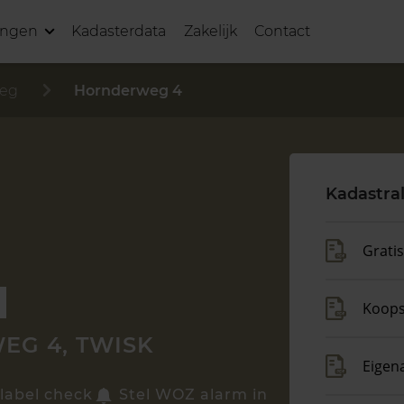
ingen
Kadasterdata
Zakelijk
Contact
eg
Hornderweg 4
Kadastra
Grati
Koop
G 4, TWISK
Eigen
label check
Stel WOZ alarm in