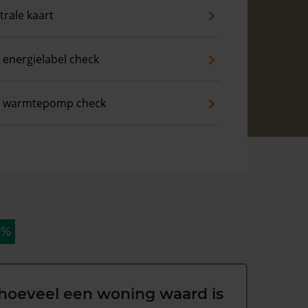
trale kaart
 energielabel check
s warmtepomp check
 %
hoeveel een woning waard is