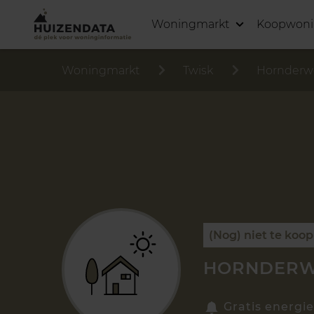
Woningmarkt
Koopwon
Woningmarkt
Twisk
Hornderw
(Nog) niet te koop
HORNDERWE
Gratis energie