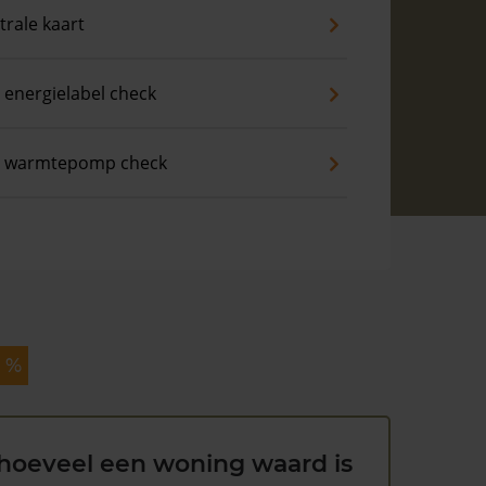
trale kaart
 energielabel check
s warmtepomp check
4 %
hoeveel een woning waard is