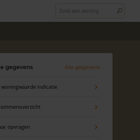
Zoek een woning
le gegevens
Alle gegevens
s woningwaarde indicatie
sommenoverzicht
aar opvragen