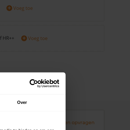
+
Voeg toe
+
f HR++
Voeg toe
Over
Andere koopsommen opvragen