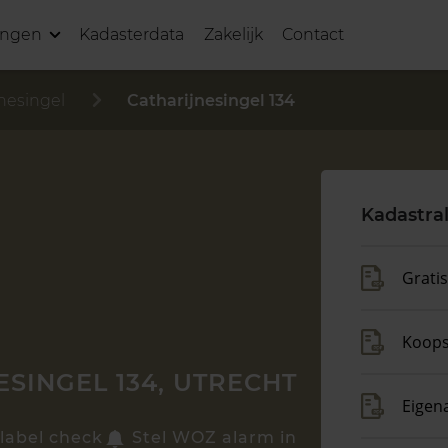
ingen
Kadasterdata
Zakelijk
Contact
jnesingel
Catharijnesingel 134
Kadastra
Grati
Koop
SINGEL 134, UTRECHT
Eigen
label check
Stel WOZ alarm in