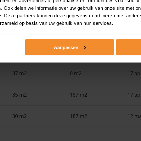
ent en advertenties te personaliseren, om functies voor social
. Ook delen we informatie over uw gebruik van onze site met on
Woonoppervlak
Perceel
Ver
e. Deze partners kunnen deze gegevens combineren met andere i
erzameld op basis van uw gebruik van hun services.
34 m2
74 m2
24 ju
Aanpassen
182 m2
119 m2
04 me
37 m2
0 m2
17 ap
35 m2
187 m2
17 ap
30 m2
187 m2
12 ma