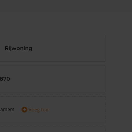
Rijwoning
1870
+
kamers
Voeg toe