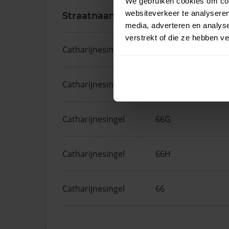
We gebruiken cookies om cont
websiteverkeer te analyseren
Straatnaam
Huisnr.
media, adverteren en analys
verstrekt of die ze hebben v
Catharijnesingel
139E
Catharijnesingel
105
Catharijnesingel
66G
Catharijnesingel
66H
Catharijnesingel
66