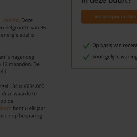
in deze buurt?
Verkoopwaarde i
n
Utrecht
. Deze
erceelgrootte van 95
 energielabel is
Op basis van recen
Soortgelijke wonin
 en is nagenoeg
en 12 maanden. De
eld.
gel 134 is €684.000
t deze waarde te
 op de
alarm
bent u elk jaar
nsen op besparing.