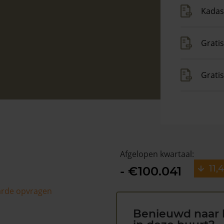
Kadas
Gratis
Grati
Afgelopen kwartaal:
11,
- €100.041
arde opvragen
Benieuwd naar 