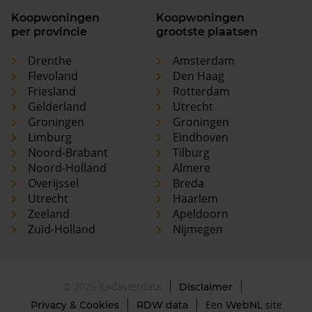
Koopwoningen
Koopwoningen
per provincie
grootste plaatsen
Drenthe
Amsterdam
Flevoland
Den Haag
Friesland
Rotterdam
Gelderland
Utrecht
Groningen
Groningen
Limburg
Eindhoven
Noord-Brabant
Tilburg
Noord-Holland
Almere
Overijssel
Breda
Utrecht
Haarlem
Zeeland
Apeldoorn
Zuid-Holland
Nijmegen
© 2026 Kadasterdata
Disclaimer
Een
site
Privacy & Cookies
RDW data
WebNL