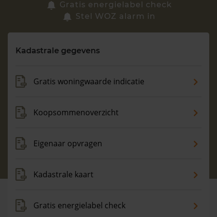
Zoek een woning
Gratis energielabel check
Stel WOZ alarm in
Vragen? Neem contact met ons op
Kadastrale gegevens
088 220 4200
Maandag t/m vrijdag - 08:00 -18:00
Gratis woningwaarde indicatie
Koopsommenoverzicht
Eigenaar opvragen
Kadastrale kaart
Gratis energielabel check