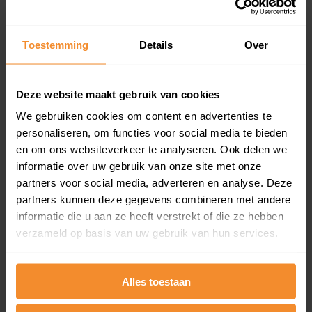
Koopsommenoverzicht (1 jaar gratis
updates)
Toestemming
Details
Over
Inclusief 1 jaar gratis updates
Een overzicht van alle verkochte woningen (koopsom
en koopdatum) binnen een postcodegebied. Dit
Deze website maakt gebruik van cookies
inclusief een jaar lang gratis updates van nieuwe
koopsommen.
We gebruiken cookies om content en advertenties te
personaliseren, om functies voor social media te bieden
en om ons websiteverkeer te analyseren. Ook delen we
informatie over uw gebruik van onze site met onze
partners voor social media, adverteren en analyse. Deze
Bekijk product
partners kunnen deze gegevens combineren met andere
Direct leverbaar
informatie die u aan ze heeft verstrekt of die ze hebben
verzameld op basis van uw gebruik van hun services.
Kadastrale kaart pakket
Alles toestaan
Alleen globale ligging perceel