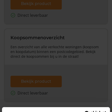
Bekijk product
Direct leverbaar
Koopsommenoverzicht
Een overzicht van alle verkochte woningen (koopsom
en koopdatum) binnen een postcodegebied. Bekijk
direct de koopsommen bij u in de straat!
Bekijk product
Direct leverbaar