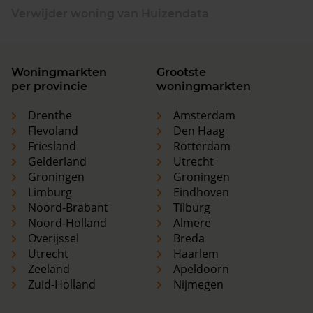
Verwijder woning van Huizendata
Woningmarkten
Grootste
per provincie
woningmarkten
Drenthe
Amsterdam
Flevoland
Den Haag
Friesland
Rotterdam
Gelderland
Utrecht
Groningen
Groningen
Limburg
Eindhoven
Noord-Brabant
Tilburg
Noord-Holland
Almere
Overijssel
Breda
Utrecht
Haarlem
Zeeland
Apeldoorn
Zuid-Holland
Nijmegen