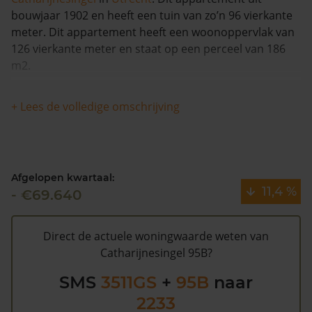
bouwjaar 1902 en heeft een tuin van zo’n 96 vierkante
meter. Dit appartement heeft een woonoppervlak van
126 vierkante meter en staat op een perceel van 186
m2.
Deze woning is 20232017 in 2017 voor het laatst
+ Lees de volledige omschrijving
verkocht en is in de afgelopen 12 maanden stabiel
gebleven in waarde. Er zijn vanaf 1993 totaal 2
verkopen bekend voor deze woning.
Afgelopen kwartaal:
Catharijnesingel 95B heeft volgens de gemeente
11,4 %
- €69.640
Utrecht een WOZ waarde van €522.000 (2020). Volgens
Kadasterdata is de kans laag dat deze waarde te hoog
is en dat er bespaard zou kunnen worden op de
Direct de actuele woningwaarde weten van
gemeentelijke belastingen. Met het
gratis WOZ alarm
Catharijnesingel 95B?
bent u elk jaar op de hoogte van uw laatste WOZ
SMS
3511GS
+
95B
naar
waarde en kansen op besparing. Schrijf u
hier
gratis in.
2233