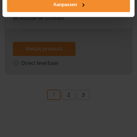
Aanpassen
Een uitgebreid overzicht van het perceel en
omliggende percelen met de kadastrale erfgrenzen,
dit inclusief de luchtfoto!
Bekijk product
Direct leverbaar
1
2
3