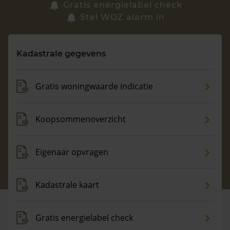
Zoek een woning
Gratis energielabel check
Stel WOZ alarm in
Vragen? Neem contact met ons op
Kadastrale gegevens
088 220 4200
Maandag t/m vrijdag - 08:00 -18:00
Gratis woningwaarde indicatie
Koopsommenoverzicht
Eigenaar opvragen
Kadastrale kaart
Gratis energielabel check