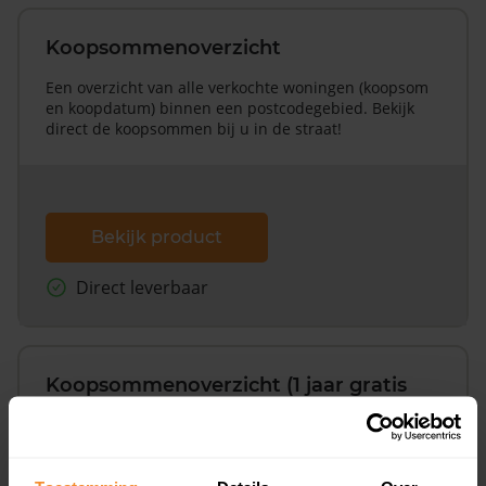
Koopsommenoverzicht
Een overzicht van alle verkochte woningen (koopsom
en koopdatum) binnen een postcodegebied. Bekijk
direct de koopsommen bij u in de straat!
Bekijk product
Direct leverbaar
Koopsommenoverzicht (1 jaar gratis
updates)
Inclusief 1 jaar gratis updates
Een overzicht van alle verkochte woningen (koopsom