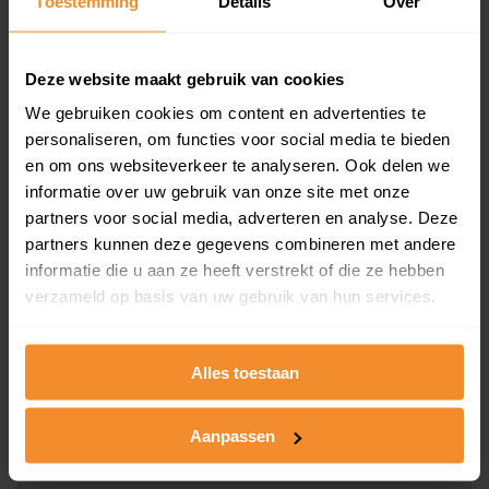
Toestemming
Details
Over
en koopdatum) binnen een postcodegebied. Dit
inclusief een jaar lang gratis updates van nieuwe
koopsommen.
Deze website maakt gebruik van cookies
We gebruiken cookies om content en advertenties te
personaliseren, om functies voor social media te bieden
en om ons websiteverkeer te analyseren. Ook delen we
Bekijk product
informatie over uw gebruik van onze site met onze
partners voor social media, adverteren en analyse. Deze
Direct leverbaar
partners kunnen deze gegevens combineren met andere
informatie die u aan ze heeft verstrekt of die ze hebben
verzameld op basis van uw gebruik van hun services.
Kadastrale kaart pakket
Alleen globale ligging perceel
Alles toestaan
Een uitgebreid overzicht van het perceel en
omliggende percelen met de kadastrale erfgrenzen,
Aanpassen
dit inclusief de luchtfoto!