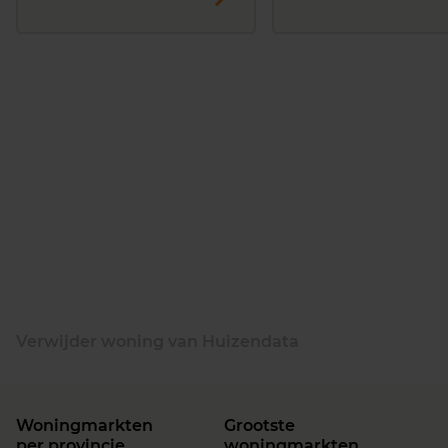
Verwijder woning van Huizendata
Woningmarkten
Grootste
per provincie
woningmarkten