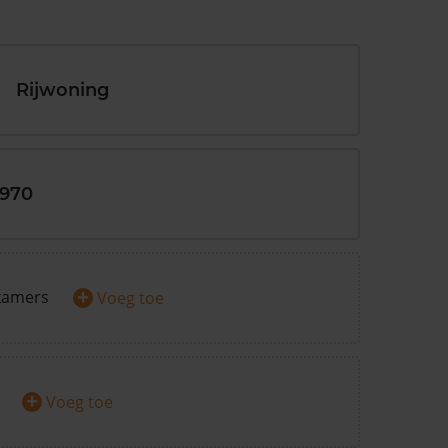
Rijwoning
1970
+
kamers
Voeg toe
+
Voeg toe