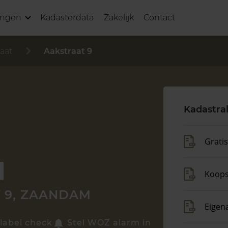
ingen
Kadasterdata
Zakelijk
Contact
aat
Aakstraat 9
Kadastra
Grati
Koop
 9, ZAANDAM
Eigen
label check
Stel WOZ alarm in