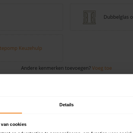
Dubbelglas o
tepomp Keuzehulp
Andere kenmerken toevoegen?
Voeg toe
in de buurt
Details
Woonoppervlak
Perceel
Ver
 van cookies