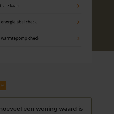
trale kaart
 energielabel check
s warmtepomp check
 %
hoeveel een woning waard is