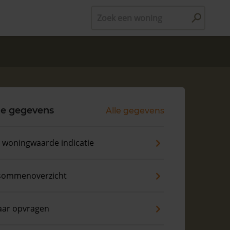
Zoek een woning
le gegevens
Alle gegevens
s woningwaarde indicatie
sommenoverzicht
aar opvragen