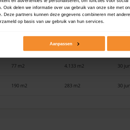
ent en advertenties te personaliseren, om functies voor social
100 m2
105 m2
30 ju
. Ook delen we informatie over uw gebruik van onze site met on
e. Deze partners kunnen deze gegevens combineren met andere i
erzameld op basis van uw gebruik van hun services.
154 m2
130 m2
30 ju
Aanpassen
94 m2
2.705 m2
30 ju
77 m2
4.133 m2
30 ju
190 m2
283 m2
30 ju