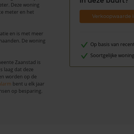
in deze buurt?
meter. Deze woning
te meter en het
Verkoopwaarde i
atie en is met meer
 maanden. De woning
Op basis van recen
Soortgelijke wonin
eente Zaanstad is
s laag dat deze
nen worden op de
alarm
bent u elk jaar
nsen op besparing.