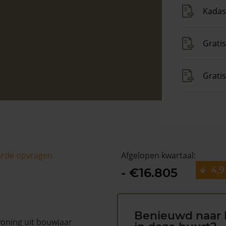
Kadas
Gratis
Grati
arde opvragen
Afgelopen kwartaal:
4,9
- €16.805
Benieuwd naar 
woning uit bouwjaar