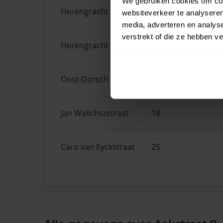
We gebruiken cookies om cont
Herengracht
131
websiteverkeer te analyseren
media, adverteren en analys
verstrekt of die ze hebben v
Herengracht
27
Oost-Dorsch
77
Jan Walichszstraat
18
Caro van Eyckstraat
25