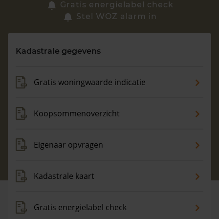
Zoek een woning
Gratis energielabel check
Stel WOZ alarm in
Vragen? Neem contact met ons op
Kadastrale gegevens
088 220 4200
Maandag t/m vrijdag - 08:00 -18:00
Gratis woningwaarde indicatie
Koopsommenoverzicht
Eigenaar opvragen
Kadastrale kaart
Gratis energielabel check