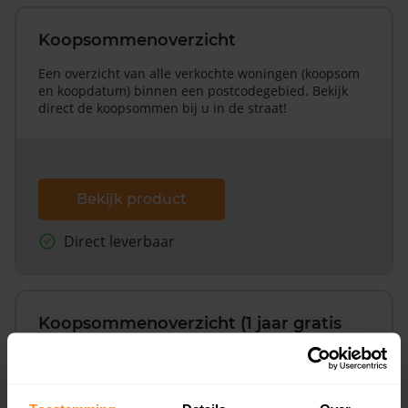
Koopsommenoverzicht
Een overzicht van alle verkochte woningen (koopsom
en koopdatum) binnen een postcodegebied. Bekijk
direct de koopsommen bij u in de straat!
Bekijk product
Direct leverbaar
Koopsommenoverzicht (1 jaar gratis
updates)
Inclusief 1 jaar gratis updates
Een overzicht van alle verkochte woningen (koopsom