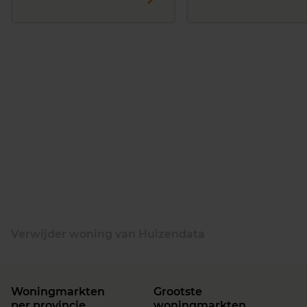
Verwijder woning van Huizendata
Woningmarkten
Grootste
per provincie
woningmarkten