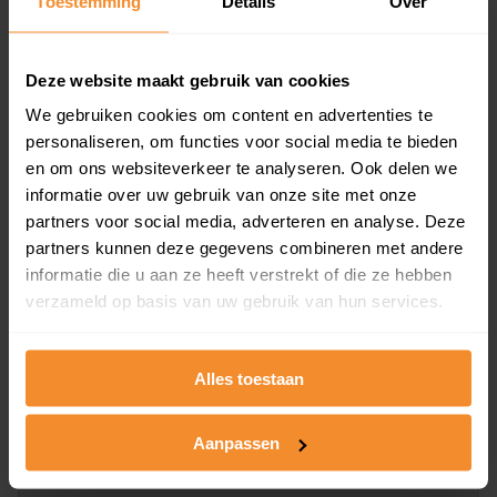
Toestemming
Details
Over
en koopdatum) binnen een postcodegebied. Dit
inclusief een jaar lang gratis updates van nieuwe
koopsommen.
Deze website maakt gebruik van cookies
We gebruiken cookies om content en advertenties te
personaliseren, om functies voor social media te bieden
en om ons websiteverkeer te analyseren. Ook delen we
Bekijk product
informatie over uw gebruik van onze site met onze
partners voor social media, adverteren en analyse. Deze
Direct leverbaar
partners kunnen deze gegevens combineren met andere
informatie die u aan ze heeft verstrekt of die ze hebben
verzameld op basis van uw gebruik van hun services.
Kadastrale kaart pakket
Alleen globale ligging perceel
Alles toestaan
Een uitgebreid overzicht van het perceel en
omliggende percelen met de kadastrale erfgrenzen,
Aanpassen
dit inclusief de luchtfoto!