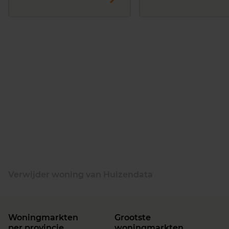
Verwijder woning van Huizendata
Woningmarkten
Grootste
per provincie
woningmarkten