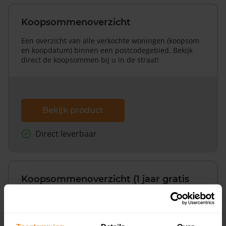
Koopsommenoverzicht
Een overzicht van alle verkochte woningen (koopsom
en koopdatum) binnen een postcodegebied. Bekijk
direct de koopsommen bij u in de straat!
Bekijk product
Direct leverbaar
Koopsommenoverzicht (1 jaar gratis
updates)
Inclusief 1 jaar gratis updates
Een overzicht van alle verkochte woningen (koopsom