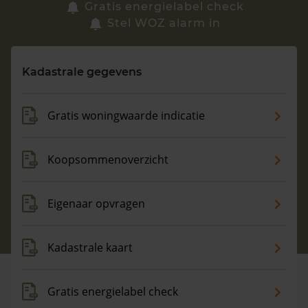
Zoek een woning
Gratis energielabel check
Stel WOZ alarm in
Vragen? Neem contact met ons op
Kadastrale gegevens
088 220 4200
Maandag t/m vrijdag - 08:00 -18:00
Gratis woningwaarde indicatie
Koopsommenoverzicht
Eigenaar opvragen
Kadastrale kaart
Gratis energielabel check