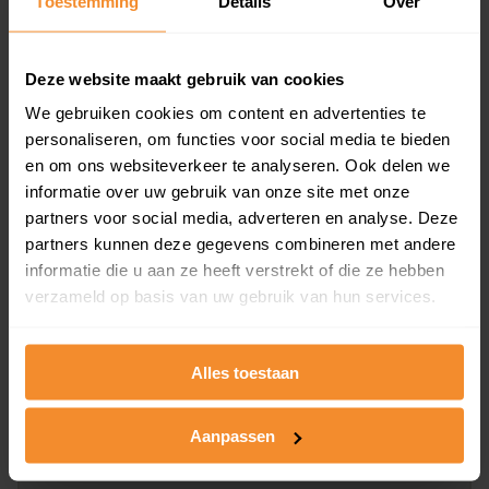
Toestemming
Details
Over
en koopdatum) binnen een postcodegebied. Dit
inclusief een jaar lang gratis updates van nieuwe
koopsommen.
Deze website maakt gebruik van cookies
We gebruiken cookies om content en advertenties te
personaliseren, om functies voor social media te bieden
en om ons websiteverkeer te analyseren. Ook delen we
Bekijk product
informatie over uw gebruik van onze site met onze
partners voor social media, adverteren en analyse. Deze
Direct leverbaar
partners kunnen deze gegevens combineren met andere
informatie die u aan ze heeft verstrekt of die ze hebben
verzameld op basis van uw gebruik van hun services.
Kadastrale kaart pakket
Alleen globale ligging perceel
Alles toestaan
Een uitgebreid overzicht van het perceel en
omliggende percelen met de kadastrale erfgrenzen,
Aanpassen
dit inclusief de luchtfoto!