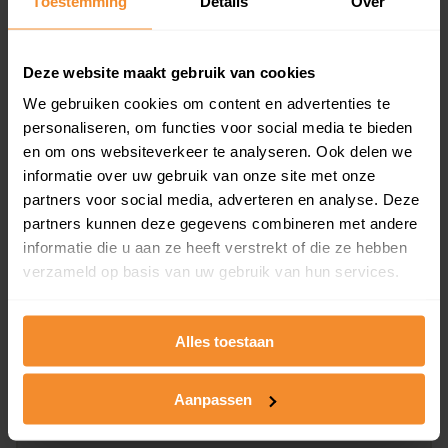
Toestemming
Details
Over
en koopdatum) binnen een postcodegebied. Dit
inclusief een jaar lang gratis updates van nieuwe
koopsommen.
Deze website maakt gebruik van cookies
We gebruiken cookies om content en advertenties te
personaliseren, om functies voor social media te bieden
en om ons websiteverkeer te analyseren. Ook delen we
Bekijk product
informatie over uw gebruik van onze site met onze
partners voor social media, adverteren en analyse. Deze
Direct leverbaar
partners kunnen deze gegevens combineren met andere
informatie die u aan ze heeft verstrekt of die ze hebben
verzameld op basis van uw gebruik van hun services.
Kadastrale kaart pakket
Alleen globale ligging perceel
Alles toestaan
Een uitgebreid overzicht van het perceel en
omliggende percelen met de kadastrale erfgrenzen,
Aanpassen
dit inclusief de luchtfoto!