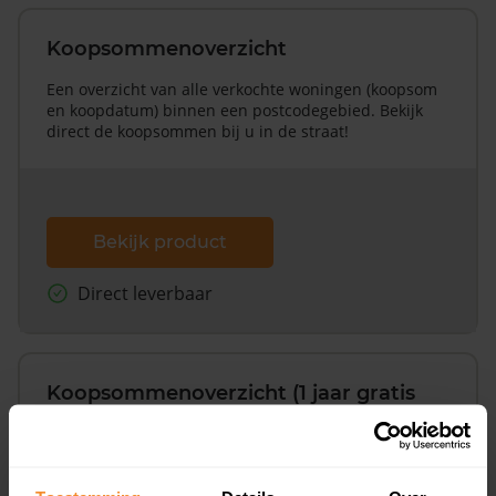
Koopsommenoverzicht
Een overzicht van alle verkochte woningen (koopsom
en koopdatum) binnen een postcodegebied. Bekijk
direct de koopsommen bij u in de straat!
Bekijk product
Direct leverbaar
Koopsommenoverzicht (1 jaar gratis
updates)
Inclusief 1 jaar gratis updates
Een overzicht van alle verkochte woningen (koopsom