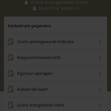
Zoek een woning
Gratis energielabel check
Stel WOZ alarm in
Vragen? Neem contact met ons op
Kadastrale gegevens
088 220 4200
Maandag t/m vrijdag - 08:00 -18:00
Gratis woningwaarde indicatie
Koopsommenoverzicht
Eigenaar opvragen
Kadastrale kaart
Gratis energielabel check