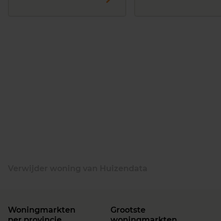
Verwijder woning van Huizendata
Woningmarkten
Grootste
per provincie
woningmarkten